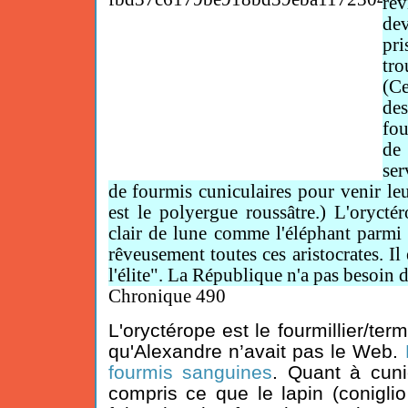
re
d
pr
tro
(C
des
fo
de
ser
de fourmis cuniculaires pour venir leu
est le polyergue roussâtre.) L'orycté
clair de lune comme l'éléphant parmi l
rêveusement toutes ces aristocrates. Il
l'élite". La République n'a pas besoin d
Chronique 490
L'oryctérope
est le fourmillier/ter
qu'Alexandre n’avait pas le Web.
fourmis sanguines
. Quant à cunic
compris ce que le lapin (coniglio