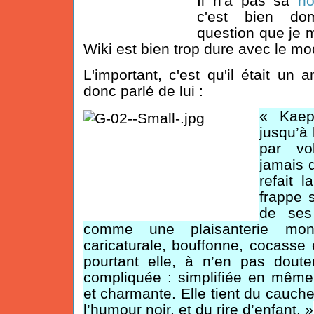
Il n'a pas sa
no
c'est bien d
question que je m
Wiki est bien trop dure avec le mo
L'important, c'est qu'il était un 
donc parlé de lui :
« Kaepp
jusqu’à 
par vo
jamais q
refait l
frappe 
de ses 
comme une plaisanterie monst
caricaturale, bouffonne, cocasse 
pourtant elle, à n’en pas douter
compliquée : simplifiée en même
et charmante. Elle tient du cauch
l’humour noir, et du rire d’enfant. »