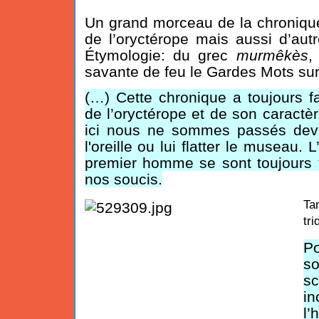
Un grand morceau de la chroniqu
de l’oryctérope mais aussi d’au
Étymologie: du grec
murmêkès
,
savante de feu le Gardes Mots su
(…) Cette chronique a toujours fa
de l’oryctérope et de son caractè
ici nous ne sommes passés devan
l'oreille ou lui flatter le museau. 
premier homme se sont toujours 
nos soucis.
Ta
tri
Po
s
sc
in
l