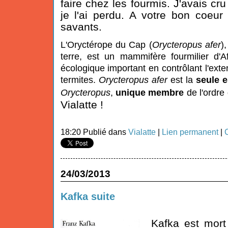
faire chez les fourmis. J'avais cru
je l'ai perdu. A votre bon coeu
savants.
L'Oryctérope du Cap (
Orycteropus afer
)
terre, est un mammifère fourmilier d'A
écologique important en contrôlant l'ext
termites.
Orycteropus afer
est la
seule 
Orycteropus
,
unique membre
de l'ordre
Vialatte !
18:20 Publié dans
Vialatte
|
Lien permanent
|
24/03/2013
Kafka suite
Kafka est mor