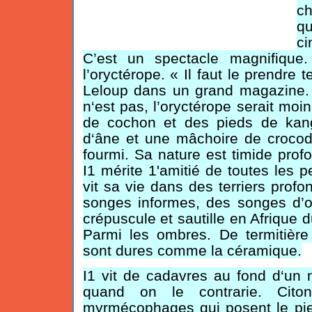
ch
q
c
C’est un spectacle magnifique
l’oryctérope. « Il faut le prendre te
Leloup dans un grand magazine. Il
n‘est pas, l’oryctérope serait moin
de cochon et des pieds de kang
d‘âne et une mâchoire de crocodi
fourmi. Sa nature est timide prof
I1 mérite 1'amitié de toutes les 
vit sa vie dans des terriers profon
songes informes, des songes d’or
crépuscule et sautille en Afrique d
Parmi les ombres. De termitière 
sont dures comme la céramique.
I1 vit de cadavres au fond d‘un n
quand on le contrarie. Cito
myrmécophages qui posent le pie