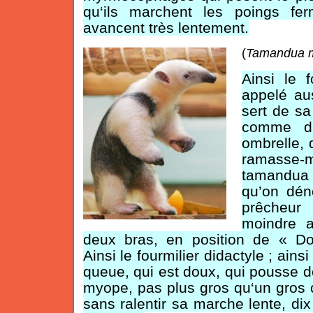
qu‘ils marchent les poings fer
avancent très lentement.
(
Tamandua 
Ainsi le f
appelé au
sert de s
comme d'
ombrelle, 
ramasse
tamandua
qu’on dén
prêcheur
moindre a
deux bras, en position de « D
Ainsi le fourmilier didactyle ; ains
queue, qui est doux, qui pousse de 
myope, pas plus gros qu‘un gros c
sans ralentir sa marche lente, d