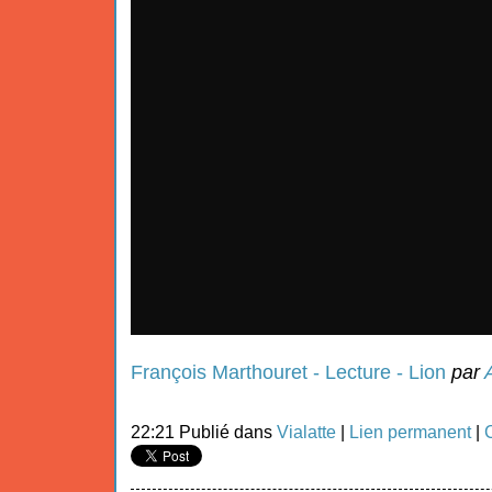
François Marthouret - Lecture - Lion
par
22:21 Publié dans
Vialatte
|
Lien permanent
|