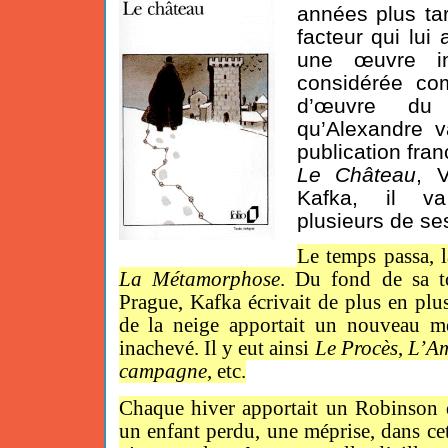
années plus ta
facteur qui lui
une œuvre i
considérée co
d’œuvre du 
qu’Alexandre v
publication fra
Le Château
, V
Kafka, il va
plusieurs de se
Le temps passa, l
La
Métamorphose
. Du fond de sa t
Prague, Kafka écrivait de plus en plu
de la neige apportait un nouveau me
inachevé. Il y eut ainsi
Le Procès
,
L’Am
campagne
, etc.
Chaque hiver apportait un Robinson d
un enfant perdu, une méprise, dans ce