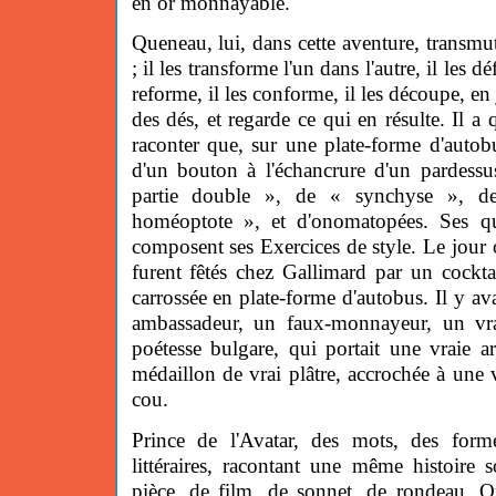
en or monnayable.
Queneau, lui, dans cette aventure, transmu
; il les transforme l'un dans l'autre, il les dé
reforme, il les conforme, il les découpe, e
des dés, et regarde ce qui en résulte. Il a
raconter que, sur une plate-forme d'auto
d'un bouton à l'échancrure d'un pardessus
partie double », de « synchyse », de
homéoptote », et d'onomatopées. Ses qua
composent ses Exercices de style. Le jour o
furent fêtés chez Gallimard par un cocktai
carrossée en plate-forme d'autobus. Il y av
ambassadeur, un faux-monnayeur, un vra
poétesse bulgare, qui portait une vraie a
médaillon de vrai plâtre, accrochée à une v
cou.
Prince de l'Avatar, des mots, des forme
littéraires, racontant une même histoire
pièce, de film, de sonnet, de rondeau. Q