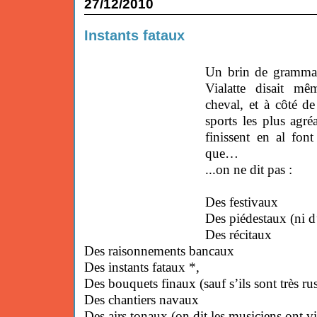
27/12/2010
Instants fataux
Un brin de grammair
Vialatte disait mê
cheval, et à côté de 
sports les plus agré
finissent en al font
que…
...on ne dit pas :
Des festivaux
Des piédestaux (ni d’
Des récitaux
Des raisonnements bancaux
Des instants fataux *,
Des bouquets finaux (sauf s’ils sont très ru
Des chantiers navaux
Des airs tonaux (on dit les musiciens ont vi