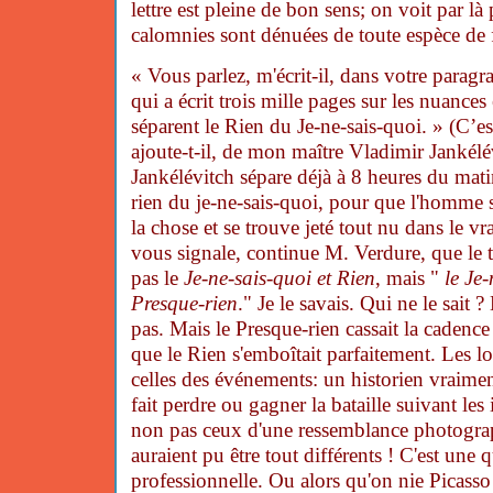
lettre est pleine de bon sens; on voit par l
calomnies sont dénuées de toute espèce de
« Vous parlez, m'écrit-il, dans votre paragr
qui a écrit trois mille pages sur les nuances 
séparent le Rien du Je-ne-sais-quoi. » (C’est 
ajoute-t-il, de mon maître Vladimir Jankélé
Jankélévitch sépare déjà à 8 heures du matin
rien du je-ne-sais-quoi, pour que l'homme se
la chose et se trouve jeté tout nu dans le vra
vous signale, continue M. Verdure, que le ti
pas le
Je-ne-sais-quoi et Rien
, mais "
le Je-
Presque-rien
." Je le savais. Qui ne le sait 
pas. Mais le Presque-rien cassait la cadenc
que le Rien s'emboîtait parfaitement. Les lo
celles des événements: un historien vraime
fait perdre ou gagner la bataille suivant les 
non pas ceux d'une ressemblance photograp
auraient pu être tout différents ! C'est une
professionnelle. Ou alors qu'on nie Picasso