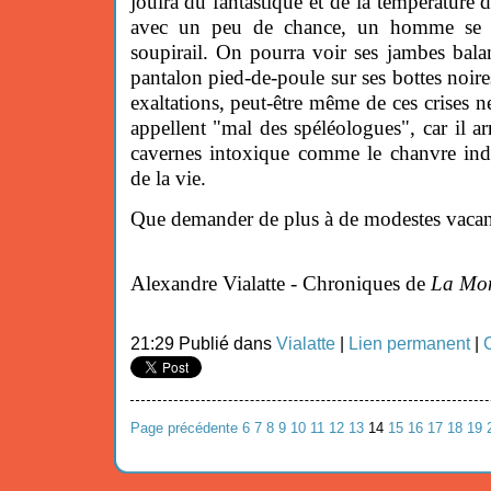
jouira du fantastique et de la température 
avec un peu de chance, un homme se p
soupirail. On pourra voir ses jambes bala
pantalon pied-de-poule sur ses bottes noire
exaltations, peut-être même de ces crises 
appellent "mal des spéléologues", car il ar
cavernes intoxique comme le chanvre ind
de la vie.
Que demander de plus à de modestes vacan
Alexandre Vialatte - Chroniques de
La Mo
21:29 Publié dans
Vialatte
|
Lien permanent
|
Page précédente
6
7
8
9
10
11
12
13
14
15
16
17
18
19