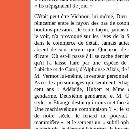
« Ils trépignaient de joie. »
C'était peut-être Vichnou lui-même, Dieu 
réincarner entre le rayon des bas de coton 
boutons-pression. De toute façon, jamais
le voir, n'a provoqué sur les rives de la 
dans le commerce de détail. Jamais auteu
absent de son oeuvre que Queneau de so
d'Icare. Où est-il passé ? Il se cache derriè
qu'il l'a laissé faire par une espèce 
Labiche et de Cami, d'Alphonse Allais, de 
M. Vermot lui-même, inventeur personnel 
Avec des personnages qui semblent échap
cent ans : Adélaïde, Hubert et Mme 
gendarme, Deuxième gendarme, et M. Ch
style : « Etrange destin qui nous met face à
Une machiavélique combinaison ? »; le st
de notre siècle, le renard ne pouvait
mammifère », et le serpent un « subtil op
la platitude, le démodé fait prime, la buvet