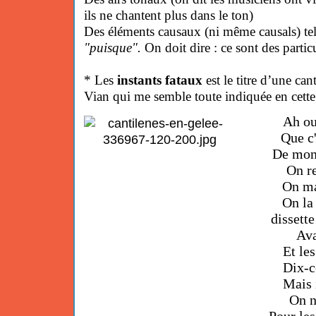
ils ne chantent plus dans le ton)
Des éléments causaux (ni même causals) tel
"puisque".
On doit dire : ce sont des partic
* Les
instants fataux
est le titre d’une ca
Vian qui me semble toute indiquée en cette 
Ah ou
Q
ue c
De mon
On re
On ma
On la
dissett
Ava
Et le
Dix-c
Mais 
On n