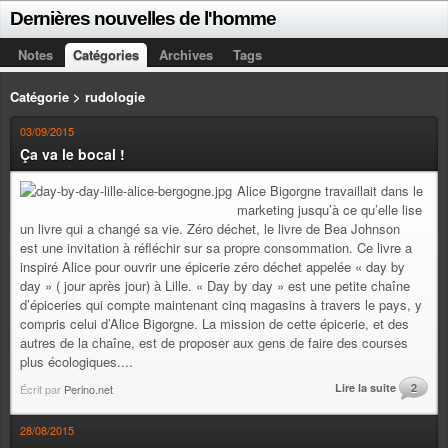
Dernières nouvelles de l'homme
Notes
Catégories
Archives
Tags
Catégorie > rudologie
03/09/2015
Ça va le bocal !
Alice Bigorgne travaillait dans le
marketing jusqu’à ce qu’elle lise
un livre qui a changé sa vie. Zéro déchet, le livre de Bea Johnson
est une invitation à réfléchir sur sa propre consommation. Ce livre a
inspiré Alice pour ouvrir une épicerie zéro déchet appelée « day by
day » ( jour après jour) à Lille. « Day by day » est une petite chaîne
d’épiceries qui compte maintenant cinq magasins à travers le pays, y
compris celui d’Alice Bigorgne. La mission de cette épicerie, et des
autres de la chaîne, est de proposer aux gens de faire des courses
plus écologiques....
Lire la suite
2
Écrit par
Perino.net
28/08/2015