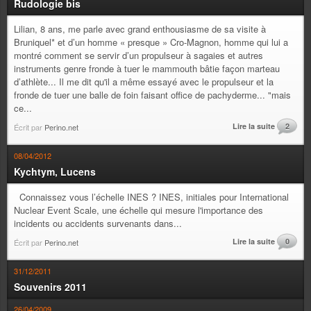
Rudologie bis
Lilian, 8 ans, me parle avec grand enthousiasme de sa visite à
Bruniquel* et d’un homme « presque » Cro-Magnon, homme qui lui a
montré comment se servir d’un propulseur à sagaies et autres
instruments genre fronde à tuer le mammouth bâtie façon marteau
d’athlète... Il me dit qu'il a même essayé avec le propulseur et la
fronde de tuer une balle de foin faisant office de pachyderme... "mais
ce...
Lire la suite
2
Écrit par
Perino.net
08/04/2012
Kychtym, Lucens
Connaissez vous l’échelle INES ? INES, initiales pour International
Nuclear Event Scale, une échelle qui mesure l'importance des
incidents ou accidents survenants dans...
Lire la suite
0
Écrit par
Perino.net
31/12/2011
Souvenirs 2011
26/04/2009