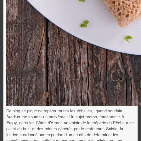
Ce blog se pique de repérer toutes les échelles, quand soudain
Aredius me soumet un problème : Un sujet breton, forcément : A
Erquy, dans les Côtes-d’Armor, un voisin de la crêperie du Pêcheur se
plaint du bruit et des odeurs générés par le restaurant. Saisie, la
justice a ordonné une expertise d’un an afin de déterminer les
conséquences de l’activité de restauration sur le voisinage. Les