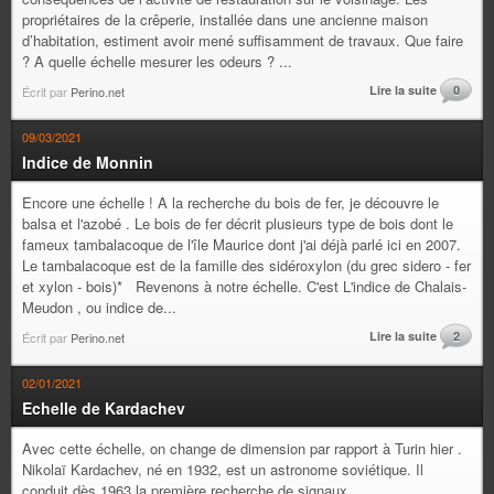
propriétaires de la crêperie, installée dans une ancienne maison
d’habitation, estiment avoir mené suffisamment de travaux. Que faire
? A quelle échelle mesurer les odeurs ? ...
Lire la suite
0
Écrit par
Perino.net
09/03/2021
Indice de Monnin
Encore une échelle ! A la recherche du bois de fer, je découvre le
balsa et l'azobé . Le bois de fer décrit plusieurs type de bois dont le
fameux tambalacoque de l'île Maurice dont j'ai déjà parlé ici en 2007.
Le tambalacoque est de la famille des sidéroxylon (du grec sidero - fer
et xylon - bois)* Revenons à notre échelle. C'est L'indice de Chalais-
Meudon , ou indice de...
Lire la suite
2
Écrit par
Perino.net
02/01/2021
Echelle de Kardachev
Avec cette échelle, on change de dimension par rapport à Turin hier .
Nikolaï Kardachev, né en 1932, est un astronome soviétique. Il
conduit dès 1963 la première recherche de signaux...