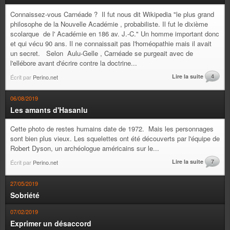
Connaissez-vous Carnéade ? Il fut nous dit Wikipedia "le plus grand
philosophe de la Nouvelle Académie , probabiliste. Il fut le dixième
scolarque de l' Académie en 186 av. J.-C." Un homme important donc
et qui vécu 90 ans. Il ne connaissait pas l'homéopathie mais il avait
un secret. Selon Aulu-Gelle , Carnéade se purgeait avec de
l'ellébore avant d'écrire contre la doctrine...
Lire la suite
4
Écrit par
Perino.net
06/08/2019
Les amants d'Hasanlu
Cette photo de restes humains date de 1972. Mais les personnages
sont bien plus vieux. Les squelettes ont été découverts par l'équipe de
Robert Dyson, un archéologue américains sur le...
Lire la suite
7
Écrit par
Perino.net
27/05/2019
Sobriété
07/02/2019
Exprimer un désaccord