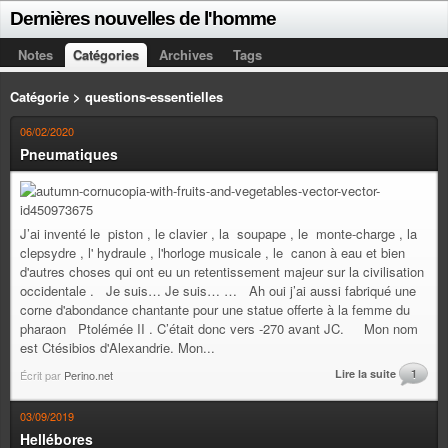
Dernières nouvelles de l'homme
Notes
Catégories
Archives
Tags
Catégorie > questions-essentielles
06/02/2020
Pneumatiques
J’ai inventé le piston , le clavier , la soupape , le monte-charge , la
clepsydre , l' hydraule , l'horloge musicale , le canon à eau et bien
d'autres choses qui ont eu un retentissement majeur sur la civilisation
occidentale . Je suis… Je suis… … Ah oui j’ai aussi fabriqué une
corne d'abondance chantante pour une statue offerte à la femme du
pharaon Ptolémée II . C’était donc vers -270 avant JC. Mon nom
est Ctésibios d'Alexandrie. Mon...
Lire la suite
1
Écrit par
Perino.net
03/09/2019
Hellébores