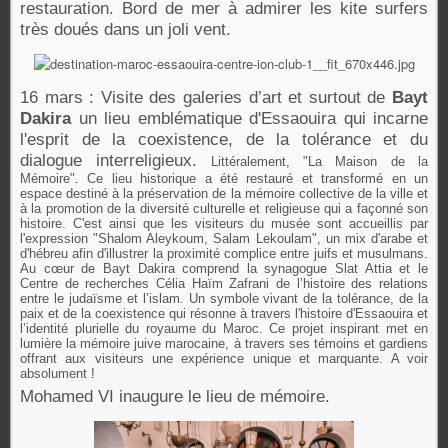
restauration. Bord de mer à admirer les kite surfers
très doués dans un joli vent.
16 mars : Visite des galeries d’art et surtout de
Bayt
Dakira
un lieu emblématique d'Essaouira qui incarne
l'esprit de la coexistence, de la tolérance et du
dialogue interreligieux.
Littéralement, "La Maison de la
Mémoire". Ce lieu historique a été restauré et transformé en un
espace destiné à la préservation de la mémoire collective de la ville et
à la promotion de la diversité culturelle et religieuse qui a façonné son
histoire. C'est ainsi que les visiteurs du musée sont accueillis par
l'expression "Shalom Aleykoum, Salam Lekoulam", un mix d'arabe et
d'hébreu afin d'illustrer la proximité complice entre juifs et musulmans.
Au cœur de Bayt Dakira comprend la synagogue Slat Attia et le
Centre de recherches Célia Haïm Zafrani de l’histoire des relations
entre le judaïsme et l’islam. Un symbole vivant de la tolérance, de la
paix et de la coexistence qui résonne à travers l'histoire d'Essaouira et
l’identité plurielle du royaume du Maroc. Ce projet inspirant met en
lumière la mémoire juive marocaine, à travers ses témoins et gardiens
offrant aux visiteurs une expérience unique et marquante. A voir
absolument !
Mohamed VI inaugure le lieu de mémoire.