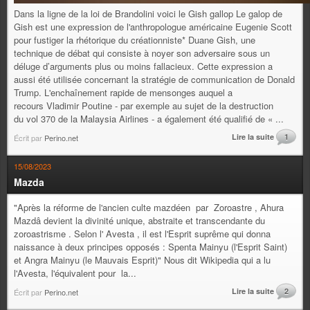
Dans la ligne de la loi de Brandolini voici le Gish gallop Le galop de
Gish est une expression de l'anthropologue américaine Eugenie Scott
pour fustiger la rhétorique du créationniste* Duane Gish, une
technique de débat qui consiste à noyer son adversaire sous un
déluge d’arguments plus ou moins fallacieux. Cette expression a
aussi été utilisée concernant la stratégie de communication de Donald
Trump. L'enchaînement rapide de mensonges auquel a
recours Vladimir Poutine - par exemple au sujet de la destruction
du vol 370 de la Malaysia Airlines - a également été qualifié de « ...
Lire la suite
1
Écrit par
Perino.net
15/08/2023
Mazda
"Après la réforme de l'ancien culte mazdéen par Zoroastre , Ahura
Mazdâ devient la divinité unique, abstraite et transcendante du
zoroastrisme . Selon l' Avesta , il est l'Esprit suprême qui donna
naissance à deux principes opposés : Spenta Mainyu (l'Esprit Saint)
et Angra Mainyu (le Mauvais Esprit)" Nous dit Wikipedia qui a lu
l'Avesta, l'équivalent pour la...
Lire la suite
2
Écrit par
Perino.net