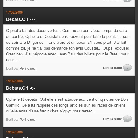
17/02/2006
Debats.CH -7-
O phélie fait des découvertes . Comme au bon vieux temps du café
du centre, Ophélie et Coustal se retrouvent pour faire le point. Ils sont
ce soir à la Diligence. Une bière et un coca, s'il vous plaît. J'ai fait
comme toi, je ne t’ai pas demandé ton avis Coustal... Oups, excuse!
C'est rien. J’ai négocié avec Jean-Paul des billets pour le Brésil pour
nous...
Lire la suite
0
Écrit par
Perino.net
15/02/2006
Debats.CH -6-
Ophélie lit débats. Ophélie s’est attaqué aux cent cinq notes de Don
Camillo. Cela lui rappelle ces longs articles sur les races de chiens
qu’elle avait dû se farcir chez Vigny* pour tenter...
Lire la suite
0
Écrit par
Perino.net
13/02/2006