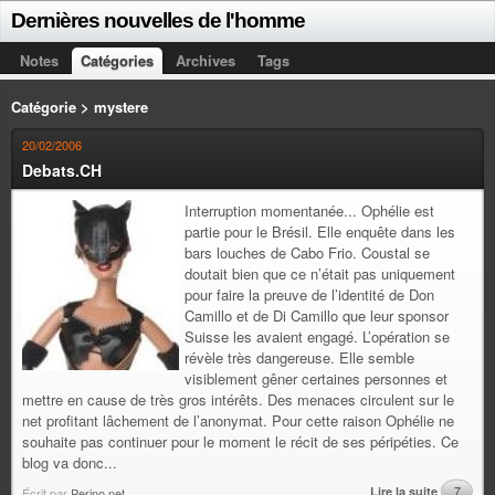
Dernières nouvelles de l'homme
Notes
Catégories
Archives
Tags
Catégorie > mystere
20/02/2006
Debats.CH
Interruption momentanée... Ophélie est
partie pour le Brésil. Elle enquête dans les
bars louches de Cabo Frio. Coustal se
doutait bien que ce n’était pas uniquement
pour faire la preuve de l’identité de Don
Camillo et de Di Camillo que leur sponsor
Suisse les avaient engagé. L’opération se
révèle très dangereuse. Elle semble
visiblement gêner certaines personnes et
mettre en cause de très gros intérêts. Des menaces circulent sur le
net profitant lâchement de l’anonymat. Pour cette raison Ophélie ne
souhaite pas continuer pour le moment le récit de ses péripéties. Ce
blog va donc...
Lire la suite
7
Écrit par
Perino.net