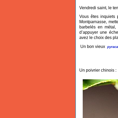
Vendredi saint, le t
Vous êtes inquiets 
Montparnasse, mette
barbelés en métal,
d’appuyer une échel
avez le choix des pla
Un bon vieux
pyraca
Un poivrier chinois :