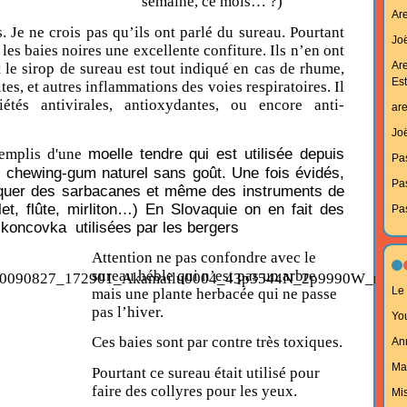
semaine, ce mois… ?)
Ar
 Je ne crois pas qu’ils ont parlé du sureau. Pourtant
Joë
les baies noires une excellente confiture. Ils n’en ont
Ar
t le sirop de sureau est tout indiqué en cas de rhume,
Est
tes, et autres inflammations des voies respiratoires. Il
étés antivirales, antioxydantes, ou encore anti-
ar
Joë
moelle
tendre qui est utilisée depuis
remplis d'une
Pa
e
chewing-gum
naturel sans goût. Une fois évidés,
Pa
riquer des sarbacanes et même des instruments de
let
,
flûte
,
mirliton
…) En Slovaquie on en fait des
Pa
a
koncovka
utilisées par les bergers
Attention ne pas confondre avec le
sureau héble qui n’est pas un arbre
Le 
mais une plante herbacée qui ne passe
pas l’hiver.
Yo
Ces baies sont par contre très toxiques.
An
Ma
Pourtant ce sureau était utilisé pour
faire des collyres pour les yeux.
Mi