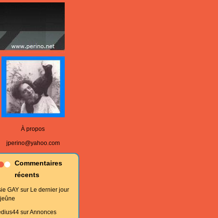
À propos
jperino@yahoo.com
Commentaires
récents
sie GAY
sur
Le dernier jour
 jeûne
edius44
sur
Annonces