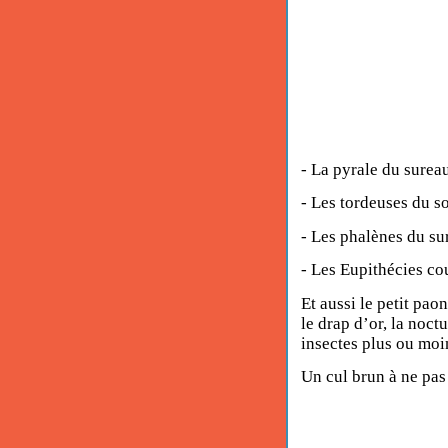
- La pyrale du surea
- Les tordeuses du so
- Les phalènes du su
- Les Eupithécies co
Et aussi le petit paon
le drap d’or, la noct
insectes plus ou mo
Un cul brun à ne pas