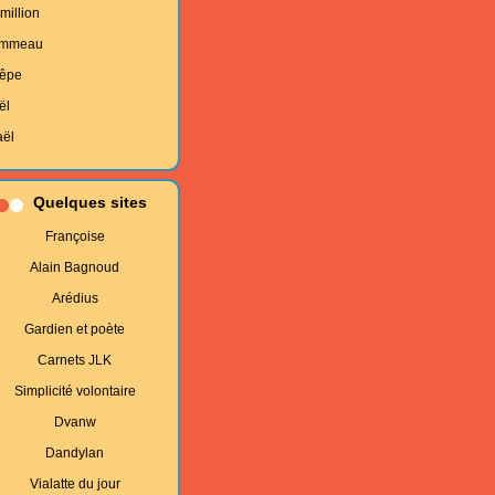
million
mmeau
êpe
ël
aël
Quelques sites
Françoise
Alain Bagnoud
Arédius
Gardien et poète
Carnets JLK
Simplicité volontaire
Dvanw
Dandylan
Vialatte du jour