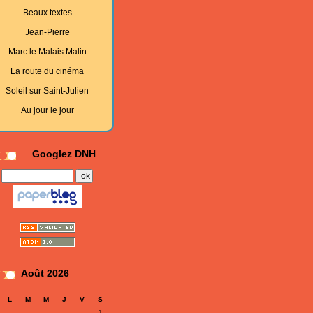
Beaux textes
Jean-Pierre
Marc le Malais Malin
La route du cinéma
Soleil sur Saint-Julien
Au jour le jour
Googlez DNH
Août 2026
L
M
M
J
V
S
1