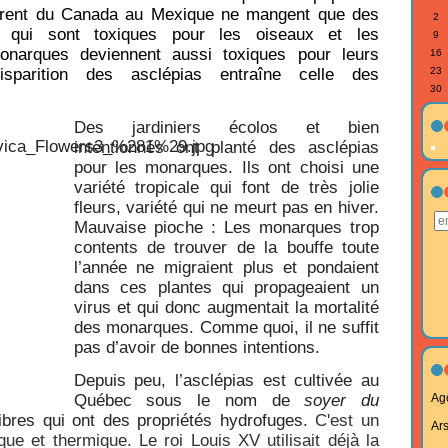
rent du Canada au Mexique ne mangent que des
2
es qui sont toxiques pour les oiseaux et les
9
onarques deviennent aussi toxiques pour leurs
16
isparition des asclépias entraîne celle des
23
30
Des jardiniers écolos et bien
intentionnés ont planté des asclépias
pour les monarques. Ils ont choisi une
variété tropicale qui font de très jolie
fleurs, variété qui ne meurt pas en hiver.
Mauvaise pioche : Les monarques trop
contents de trouver de la bouffe toute
l’année ne migraient plus et pondaient
dans ces plantes qui propageaient un
virus et qui donc augmentait la mortalité
des monarques. Comme quoi, il ne suffit
pas d’avoir de bonnes intentions.
Depuis peu, l’asclépias est cultivée au
Québec sous le nom de
soyer du
Ag
bres qui ont des propriétés hydrofuges.
C'est un
Ar
que et thermique. Le roi Louis XV utilisait déjà la