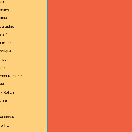
boin
helles
iture
ographie
tuité
lucinant
torique
mour
olite
ternet Romance
ael
k Rollan
cture
ipit
éralisme
re Inter