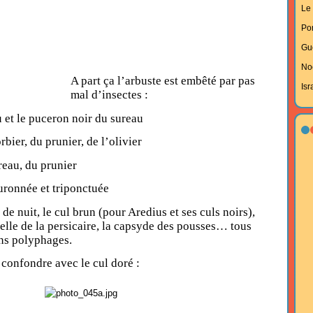
Le 
Po
Gu
No
A part ça l’arbuste est embêté par pas
Isr
mal d’insectes :
u et le puceron noir du sureau
rbier, du prunier, de l’olivier
reau, du prunier
uronnée et triponctuée
 de nuit, le cul brun (pour Aredius et ses culs noirs),
uelle de la persicaire, la capsyde des pousses… tous
ins polyphages.
 confondre avec le cul doré :