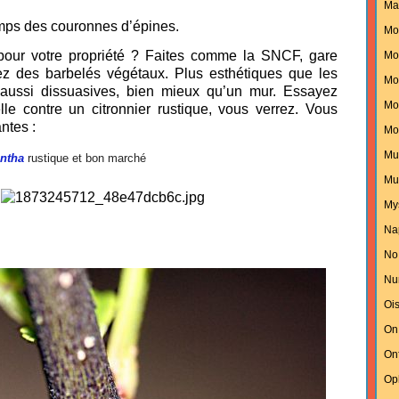
Ma
emps des couronnes d’épines.
Mo
pour votre propriété ? Faites comme la SNCF, gare
Mon
z des barbelés végétaux. Plus esthétiques que les
Mo
 aussi dissuasives, bien mieux qu’un mur. Essayez
Mo
le contre un citronnier rustique, vous verrez. Vous
ntes :
Mo
Mu
ntha
rustique et bon marché
Mu
My
Na
No
Nu
Oi
On
On
Op