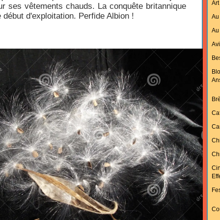
Art
ur ses vêtements chauds. La conquête britannique
 début d'exploitation. Perfide Albion !
Au 
Au 
Av
Bes
Bl
An
Br
Ca
Ca
Ch
Chr
Ci
Ef
Fes
Cou