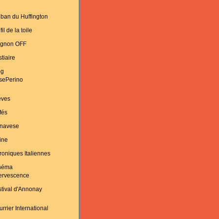
ban du Huffington
fil de la toile
ignon OFF
tiaire
og
sePerino
èves
fés
navese
ine
oniques Italiennes
néma
fervescence
tival d'Annonay
rrier International