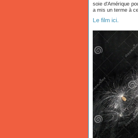
soie d'Amérique po
a mis un terme à ce
Le film ici.