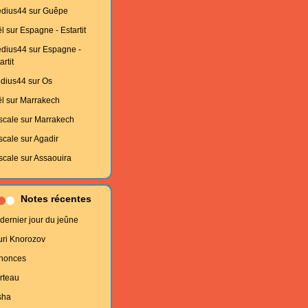
edius44
sur
Guêpe
l
sur
Espagne - Estartit
edius44
sur
Espagne -
artit
edius44
sur
Os
l
sur
Marrakech
scale
sur
Marrakech
scale
sur
Agadir
scale
sur
Assaouira
Notes récentes
dernier jour du jeûne
uri Knorozov
nonces
rteau
sha