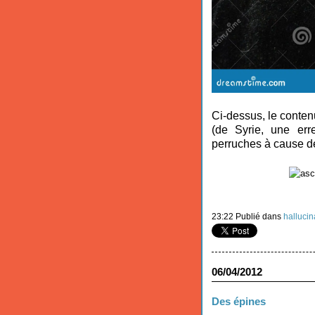
Ci-dessus, le conten
(de Syrie, une err
perruches à cause de
23:22 Publié dans
hallucin
06/04/2012
Des épines