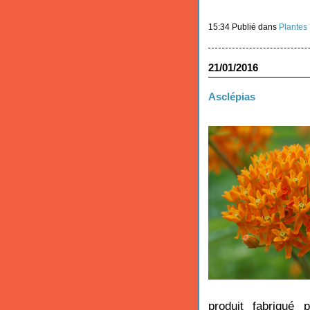
15:34 Publié dans
Plantes
21/01/2016
Asclépias
produit fabriqué 