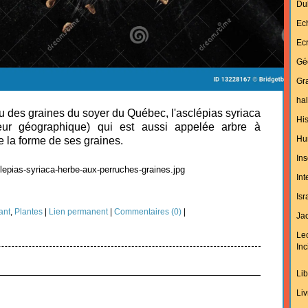
Du
Ec
Ecr
Gé
Gra
hal
u des graines du soyer du Québec, l'asclépias syriaca
His
eur géographique) qui est aussi appelée arbre à
Hu
 la forme de ses graines.
Ins
In
Isr
ant
,
Plantes
|
Lien permanent
|
Commentaires (0)
|
Jac
Le
Inc
Lib
Liv