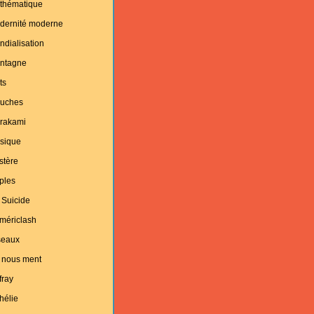
thématique
dernité moderne
dialisation
ntagne
ts
uches
rakami
sique
stère
ples
 Suicide
mériclash
seaux
 nous ment
fray
hélie