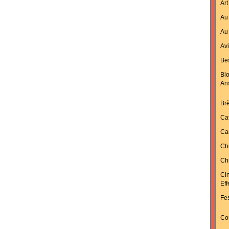
Art
Au 
Au 
Av
Bes
Bl
An
Br
Ca
Ca
Ch
Chr
Ci
Ef
Fes
Cou