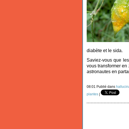
diabète et le sida.
Saviez-vous que les 
vous transformer en 
astronautes en part
08:01 Publié dans
hallucin
plantes
|