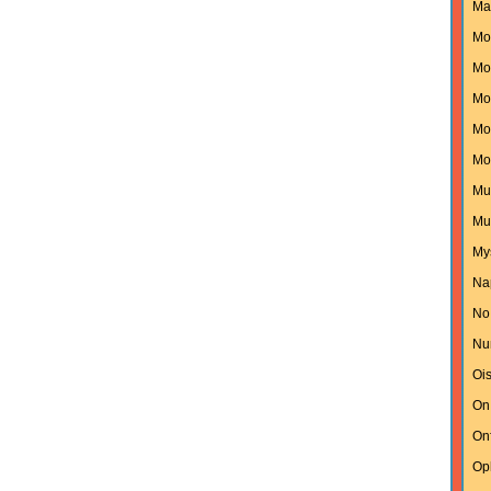
Ma
Mo
Mon
Mo
Mo
Mo
Mu
Mu
My
Na
No
Nu
Oi
On
On
Op