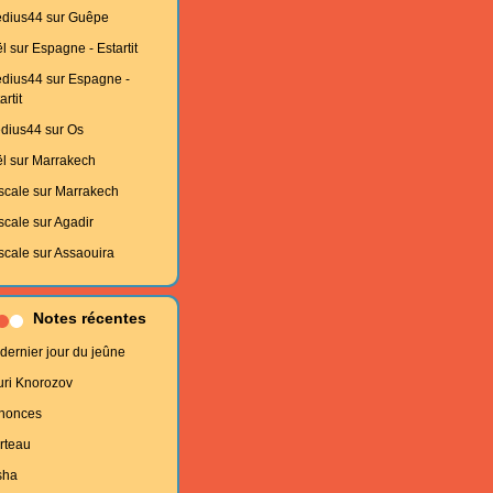
edius44
sur
Guêpe
l
sur
Espagne - Estartit
edius44
sur
Espagne -
artit
edius44
sur
Os
l
sur
Marrakech
scale
sur
Marrakech
scale
sur
Agadir
scale
sur
Assaouira
Notes récentes
dernier jour du jeûne
uri Knorozov
nonces
rteau
sha