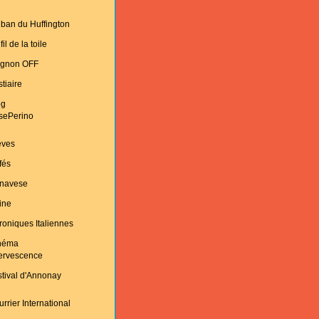
ban du Huffington
fil de la toile
ignon OFF
tiaire
og
sePerino
èves
fés
navese
ine
oniques Italiennes
néma
fervescence
tival d'Annonay
rrier International