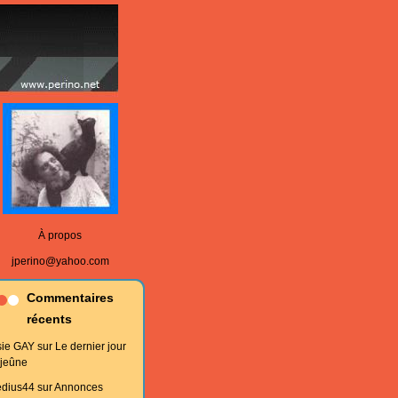
À propos
jperino@yahoo.com
Commentaires
récents
sie GAY
sur
Le dernier jour
 jeûne
edius44
sur
Annonces