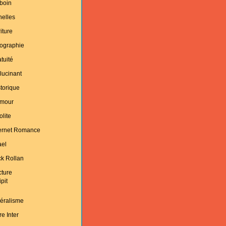
boin
helles
iture
ographie
tuité
lucinant
torique
mour
olite
ternet Romance
ael
k Rollan
cture
ipit
éralisme
re Inter