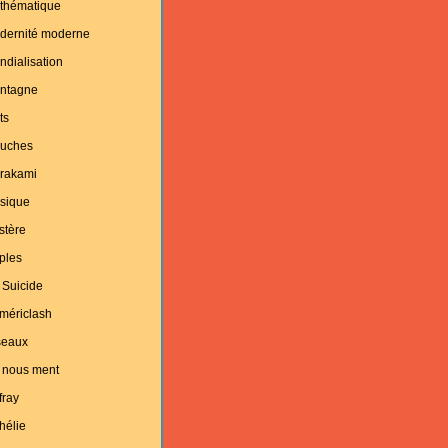
thématique
dernité moderne
dialisation
ntagne
ts
uches
rakami
sique
stère
ples
 Suicide
mériclash
seaux
 nous ment
fray
hélie