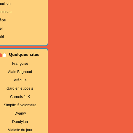
million
mmeau
êpe
ël
aël
Quelques sites
Françoise
Alain Bagnoud
Arédius
Gardien et poète
Carnets JLK
Simplicité volontaire
Dvanw
Dandylan
Vialatte du jour