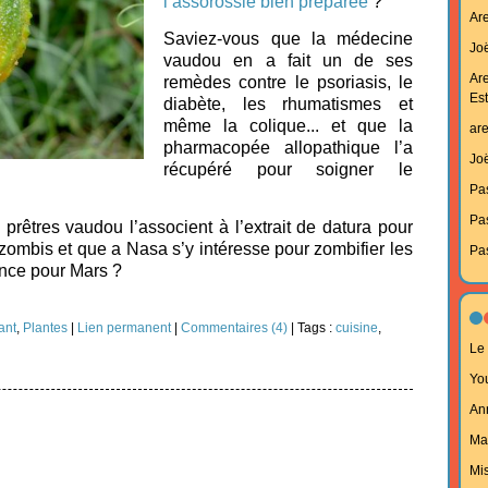
l’assorossie bien préparée
?
Ar
Saviez-vous que la médecine
Joë
vaudou en a fait un de ses
Ar
remèdes contre le psoriasis, le
Est
diabète, les rhumatismes et
même la colique... et que la
ar
pharmacopée allopathique l’a
Joë
récupéré pour soigner le
Pa
Pa
prêtres vaudou l’associent à l’extrait de datura pour
zombis et que a Nasa s’y intéresse pour zombifier les
Pa
ance pour Mars ?
ant
,
Plantes
|
Lien permanent
|
Commentaires (4)
| Tags :
cuisine
,
Le 
Yo
An
Ma
Mi