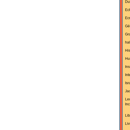
Du
Ec
Ecr
Gé
Gra
hal
His
Hu
Ins
In
Isr
Jac
Le
Inc
Lib
Liv