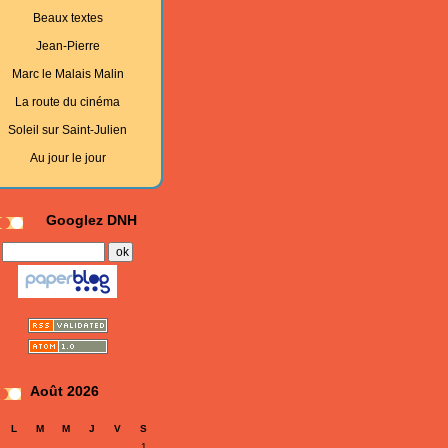
Beaux textes
Jean-Pierre
Marc le Malais Malin
La route du cinéma
Soleil sur Saint-Julien
Au jour le jour
Googlez DNH
Août 2026
L
M
M
J
V
S
1