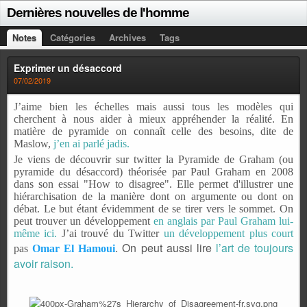
Dernières nouvelles de l'homme
Notes
Catégories
Archives
Tags
Exprimer un désaccord
07/02/2019
J’aime bien les échelles mais aussi tous les modèles qui
cherchent à nous aider à mieux appréhender la réalité. En
matière de pyramide on connaît celle des besoins, dite de
Maslow,
j’en ai parlé jadis.
Je viens de découvrir sur twitter la Pyramide de Graham (ou
pyramide du désaccord) théorisée par Paul Graham en 2008
dans son essai "How to disagree". Elle permet d'illustrer une
hiérarchisation de la manière dont on argumente ou dont on
débat. Le but étant évidemment de se tirer vers le sommet. On
peut trouver un développement
en anglais par Paul Graham lui-
même ici.
J’ai trouvé du Twitter
un développement plus court
. On peut aussi lire
l’art de toujours
pas
Omar El Hamoui
avoir raison.