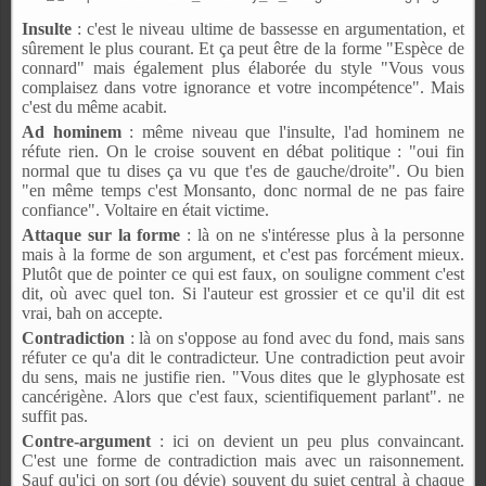
Insulte
: c'est le niveau ultime de bassesse en argumentation, et
sûrement le plus courant. Et ça peut être de la forme "Espèce de
connard" mais également plus élaborée du style "Vous vous
complaisez dans votre ignorance et votre incompétence". Mais
c'est du même acabit.
Ad hominem
: même niveau que l'insulte, l'ad hominem ne
réfute rien. On le croise souvent en débat politique : "oui fin
normal que tu dises ça vu que t'es de gauche/droite". Ou bien
"en même temps c'est Monsanto, donc normal de ne pas faire
confiance". Voltaire en était victime.
Attaque sur la forme
: là on ne s'intéresse plus à la personne
mais à la forme de son argument, et c'est pas forcément mieux.
Plutôt que de pointer ce qui est faux, on souligne comment c'est
dit, où avec quel ton. Si l'auteur est grossier et ce qu'il dit est
vrai, bah on accepte.
Contradiction
: là on s'oppose au fond avec du fond, mais sans
réfuter ce qu'a dit le contradicteur. Une contradiction peut avoir
du sens, mais ne justifie rien. "Vous dites que le glyphosate est
cancérigène. Alors que c'est faux, scientifiquement parlant". ne
suffit pas.
Contre-argument
: ici on devient un peu plus convaincant.
C'est une forme de contradiction mais avec un raisonnement.
Sauf qu'ici on sort (ou dévie) souvent du sujet central à chaque