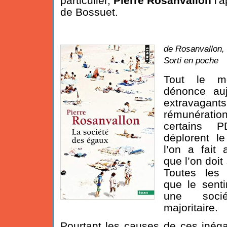
particulier,
Pierre Rosanvallon
l'a
de Bossuet.
de Rosanvallon, 
Sorti en poche
Tout le m
dénonce auj
extrava
rémunératio
certains
déplorent le
l’on a fait 
que l’on doit 
Toutes les
que le sent
une soci
majoritaire.
Pourtant les causes de ces inéga