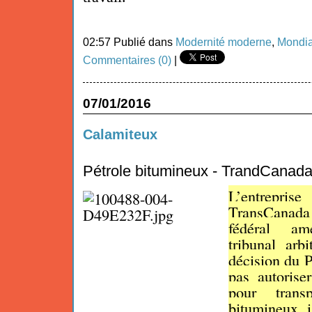
02:57 Publié dans
Modernité moderne
,
Mondia
Commentaires (0)
|
07/01/2016
Calamiteux
Pétrole bitumineux - TrandCanad
L’entrep
TransCanada 
fédéral am
tribunal arb
décision du 
pas autorise
pour transp
bitumineux 