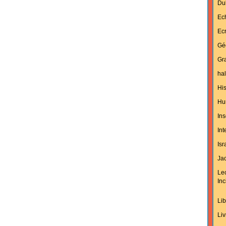
Du
Ec
Ecr
Gé
Gra
hal
His
Hu
Ins
In
Isr
Jac
Le
Inc
Lib
Liv