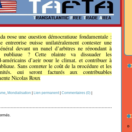
a pose une question démocratique fondamentale :
e entreprise puisse unilatéralement contester une
général devant un panel d’arbitres ne répondant à
on publique ? Cette plainte va dissuader les
américains d’agir pour le climat, et contribuer à
ublique. Sans compter le coût de la procédure et les
mnités, qui seront facturés aux contribuables
ente Nicolas Roux
isme
,
Mondialisation
|
Lien permanent
|
Commentaires (0)
|
ermés.
D