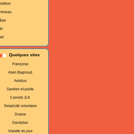
million
mmeau
êpe
ël
aël
Quelques sites
Françoise
Alain Bagnoud
Arédius
Gardien et poète
Carnets JLK
Simplicité volontaire
Dvanw
Dandylan
Vialatte du jour