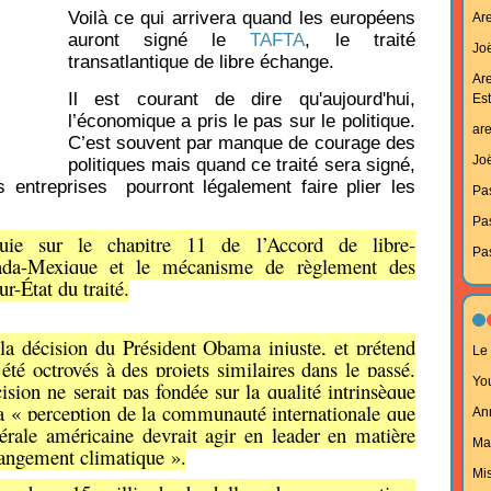
Voilà ce qui arrivera quand les européens
Ar
auront signé le
TAFTA
, le traité
Joë
transatlantique de libre échange.
Ar
Il est courant de dire qu'aujourd'hui,
Est
l’économique a pris le pas sur le politique.
ar
C’est souvent par manque de courage des
Joë
politiques mais quand ce traité sera signé,
es entreprises pourront légalement faire plier les
Pa
Pa
uie sur le chapitre 11 de l’Accord de libre-
Pa
da-Mexique et le mécanisme de règlement des
ur-État du traité.
 la décision du Président Obama injuste, et prétend
Le 
été octroyés à des projets similaires dans le passé.
Yo
cision ne serait pas fondée sur la qualité intrinsèque
la « perception de la communauté internationale que
An
dérale américaine devrait agir en leader en matière
Ma
hangement climatique ».
Mi