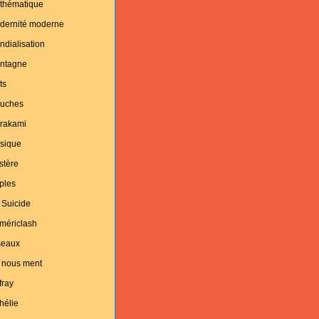
thématique
dernité moderne
dialisation
ntagne
ts
uches
rakami
sique
stère
ples
 Suicide
mériclash
seaux
 nous ment
fray
hélie