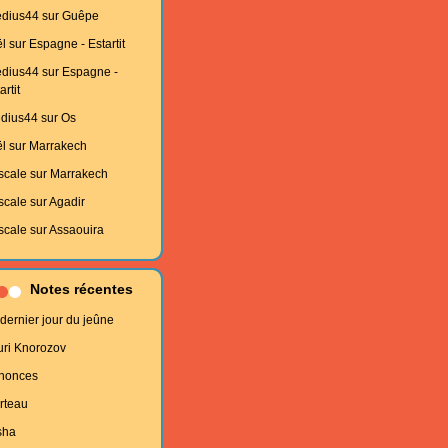
edius44
sur
Guêpe
l
sur
Espagne - Estartit
edius44
sur
Espagne -
artit
edius44
sur
Os
l
sur
Marrakech
scale
sur
Marrakech
scale
sur
Agadir
scale
sur
Assaouira
Notes récentes
dernier jour du jeûne
uri Knorozov
nonces
rteau
sha