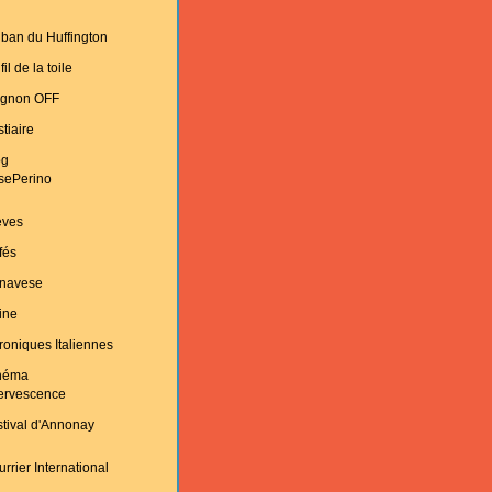
ban du Huffington
fil de la toile
ignon OFF
tiaire
og
sePerino
èves
fés
navese
ine
oniques Italiennes
néma
fervescence
tival d'Annonay
rrier International