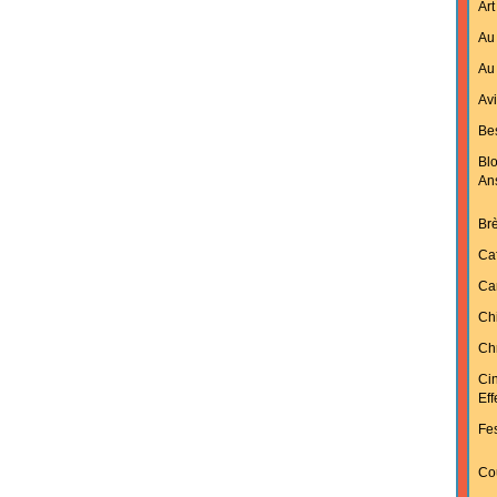
Art
Au 
Au 
Av
Bes
Bl
An
Br
Ca
Ca
Ch
Chr
Ci
Ef
Fes
Cou