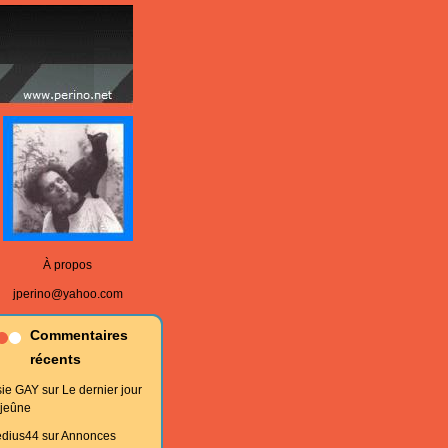
À propos
jperino@yahoo.com
Commentaires
récents
sie GAY
sur
Le dernier jour
 jeûne
edius44
sur
Annonces