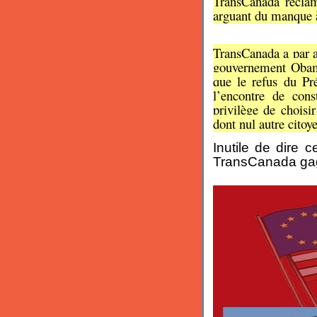
TransCanada réclam
arguant du manque à
TransCanada a par ai
gouvernement Obama
que le refus du Pré
l’encontre de cons
privilège de choisir
dont nul autre citoye
Inutile de dire 
TransCanada ga