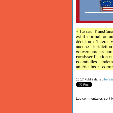
«
Le cas TransCanad
est-il normal qu’un
décision d’intérêt 
aucune juridicti
gouvernements nord-
paralyser l’action p
potentielles inde
américains ». comm
15:17 Publié dans
Libéral
Les commentaires sont f