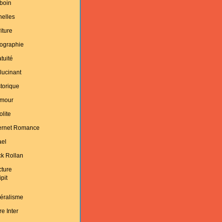
boin
helles
iture
ographie
tuité
lucinant
torique
mour
olite
ternet Romance
ael
k Rollan
cture
ipit
éralisme
re Inter