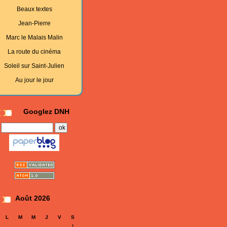
Beaux textes
Jean-Pierre
Marc le Malais Malin
La route du cinéma
Soleil sur Saint-Julien
Au jour le jour
Googlez DNH
Août 2026
L
M
M
J
V
S
1