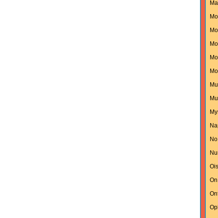
Ma
Mo
Mon
Mo
Mo
Mo
Mu
Mu
My
Na
No
Nu
Oi
On
On
Op