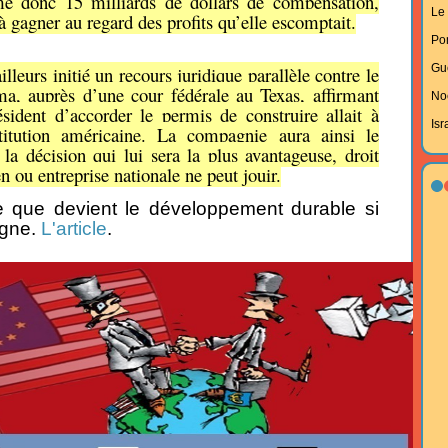
e donc 15 milliards de dollars de compensation,
Le 
 gagner au regard des profits qu’elle escomptait.
Po
Gu
lleurs initié un recours juridique parallèle contre le
, auprès d’une cour fédérale au Texas, affirmant
No
sident d’accorder le permis de construire allait à
Isr
titution américaine. La compagnie aura ainsi le
 la décision qui lui sera la plus avantageuse, droit
n ou entreprise nationale ne peut jouir.
ce que devient le développement durable si
gne.
L'article
.