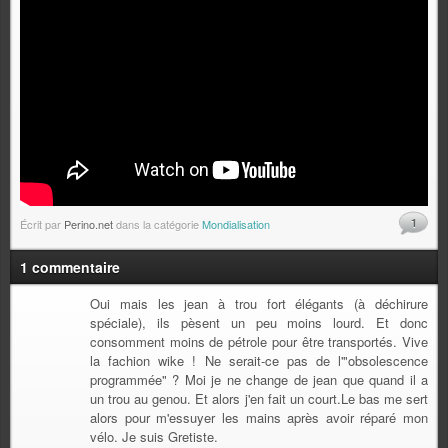
1
Écrit par
Perino.net
dans la catégorie
Mondialisation
1 commentaire
Oui mais les jean à trou fort élégants (à déchirure
spéciale), ils pèsent un peu moins lourd. Et donc
consomment moins de pétrole pour être transportés. Vive
la fachion wike ! Ne serait-ce pas de l'"obsolescence
programmée" ? Moi je ne change de jean que quand il a
un trou au genou. Et alors j'en fait un court.Le bas me sert
alors pour m'essuyer les mains après avoir réparé mon
vélo. Je suis Gretiste.