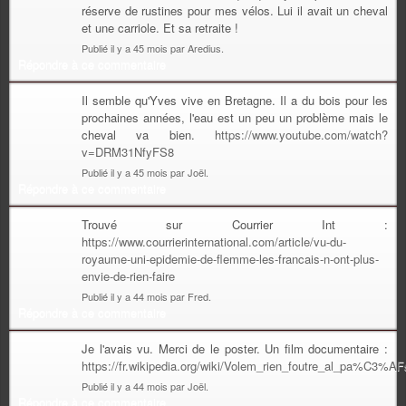
réserve de rustines pour mes vélos. Lui il avait un cheval
et une carriole. Et sa retraite !
Publié il y a 45 mois par Aredius.
Répondre à ce commentaire
Il semble qu'Yves vive en Bretagne. Il a du bois pour les
prochaines années, l'eau est un peu un problème mais le
cheval va bien.
https://www.youtube.com/watch?
v=DRM31NfyFS8
Publié il y a 45 mois par Joël.
Répondre à ce commentaire
Trouvé sur Courrier Int :
https://www.courrierinternational.com/article/vu-du-
royaume-uni-epidemie-de-flemme-les-francais-n-ont-plus-
envie-de-rien-faire
Publié il y a 44 mois par Fred.
Répondre à ce commentaire
Je l'avais vu. Merci de le poster. Un film documentaire :
https://fr.wikipedia.org/wiki/Volem_rien_foutre_al_pa%C3%AF
Publié il y a 44 mois par Joël.
Répondre à ce commentaire