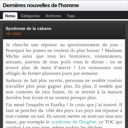
Dernières nouvelles de l'homme
Notes
Catégories
Archives
Tags
Syndrome de la cabane
18/11/2022
Je cherche une réponse au questionnement du jour :
Pourquoi les jeunes ne veulent ils plus bosser ? Madame
Michu ainsi que tous les bistrotiers, restaurateurs,
artisans, patrons de tous poils vous le diront : on ne
trouve plus de main d’œuvre ! Les restaurants sont
obligés de fermer plusieurs jours par semaine.
Sarkozy ne fait plus recette, personne ne semble vouloir
travailler plus pour gagner plus. En plus, il semble que
non contents de rien foutre, ils se terrent à la maison
derrière leur écran et ne sortent presque plus.
J'ai mené l'enquête et Euréka ! Je crois que j’ai trouvé. Il
faut se pencher du côté des psys. Les psys ont réponse à
tout comme on sait. Ils savent mettre un nom sur tous nos
maux, par exemple le
syndrome de Diogène
, ce TOC qui
conduit à ne rien jeter, même parfois les déchets.