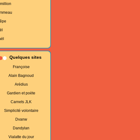
million
mmeau
êpe
ël
aël
Quelques sites
Françoise
Alain Bagnoud
Arédius
Gardien et poète
Carnets JLK
Simplicité volontaire
Dvanw
Dandylan
Vialatte du jour