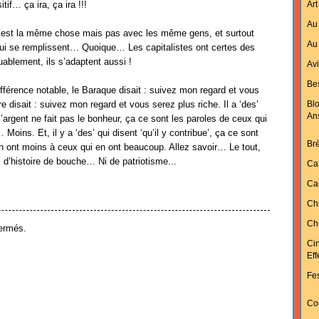
tif… ça ira, ça ira !!!
Art
Au 
c’est la même chose mais pas avec les même gens, et surtout
Au 
i se remplissent… Quoique… Les capitalistes ont certes des
ablement, ils s’adaptent aussi !
Av
Bes
férence notable, le Baraque disait : suivez mon regard et vous
e disait : suivez mon regard et vous serez plus riche. Il a ‘des’
Bl
An
l’argent ne fait pas le bonheur, ça ce sont les paroles de ceux qui
Moins. Et, il y a ‘des’ qui disent ‘qu’il y contribue’, ça ce sont
Br
n ont moins à ceux qui en ont beaucoup. Allez savoir… Le tout,
s d’histoire de bouche… Ni de patriotisme...
Ca
Ca
3
Ch
Chr
ermés.
Ci
Ef
Fes
Cou