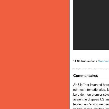
11:04 Publié dans
Mondiali
Commentaires
Ah ! le "not invented her
normes internationales, l
Lors de mon premier séjou
avaient le drapeau US au 
lendemain j'ai vu que pre