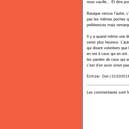
nous vacille… Et être posi
Baraque versus l’autre, 
pas les mêmes poches qu
préférences mais remarqu
Il y a quand même une dif
serez plus heureux. L’autr
qui disent volontiers que 
en ont à ceux qui en ont… 
les paroles de ceux qui e
c’est d’en avoir sinon pa
Écrit par : Dan | 31/10/201
Les commentaires sont f