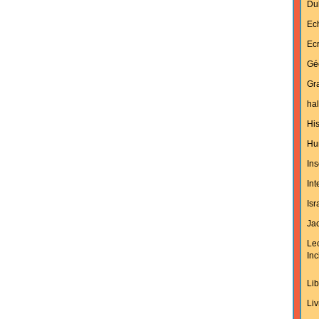
Du
Ec
Ecr
Gé
Gra
hal
His
Hu
Ins
In
Isr
Jac
Le
Inc
Lib
Liv