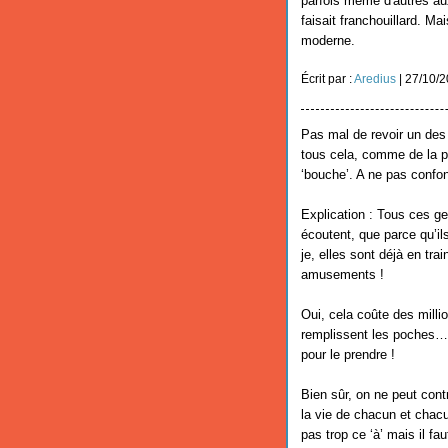
parfois même d'autres au
faisait franchouillard. Ma
moderne.
Écrit par :
Aredius
| 27/10/
Pas mal de revoir un des 
tous cela, comme de la po
‘bouche’. A ne pas confo
Explication : Tous ces g
écoutent, que parce qu’il
je, elles sont déjà en tra
amusements !
Oui, cela coûte des milli
remplissent les poches… C
pour le prendre !
Bien sûr, on ne peut cont
la vie de chacun et chac
pas trop ce ‘à’ mais il fau