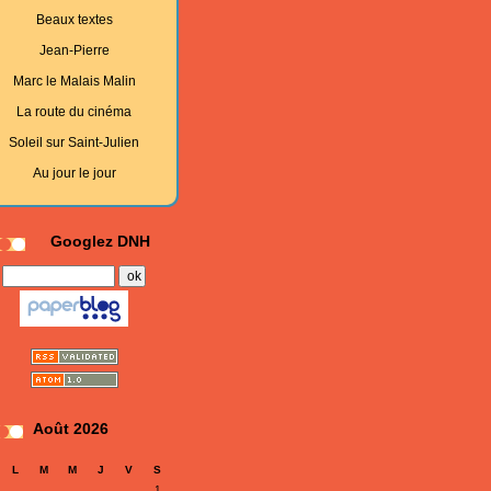
Beaux textes
Jean-Pierre
Marc le Malais Malin
La route du cinéma
Soleil sur Saint-Julien
Au jour le jour
Googlez DNH
Août 2026
L
M
M
J
V
S
1