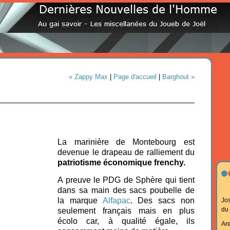
« Zappy Max
|
Page d'accueil
|
Barghout »
La marinière de Montebourg est
devenue le drapeau de ralliement du
patriotisme économique frenchy.
A preuve le PDG de Sphère qui tient
dans sa main des sacs poubelle de
la marque
Alfapac
. Des sacs non
Jo
du
seulement français mais en plus
écolo car, à qualité égale, ils
Ar