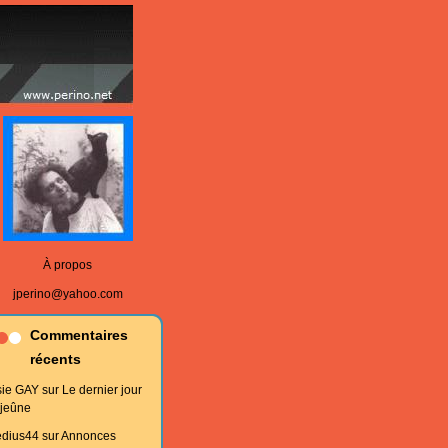
À propos
jperino@yahoo.com
Commentaires
récents
sie GAY
sur
Le dernier jour
 jeûne
edius44
sur
Annonces