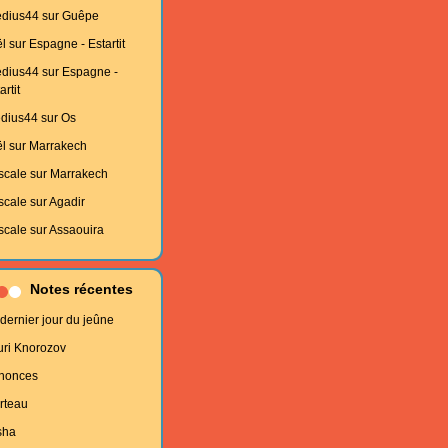
edius44
sur
Guêpe
l
sur
Espagne - Estartit
edius44
sur
Espagne -
artit
edius44
sur
Os
l
sur
Marrakech
scale
sur
Marrakech
scale
sur
Agadir
scale
sur
Assaouira
Notes récentes
dernier jour du jeûne
uri Knorozov
nonces
rteau
sha