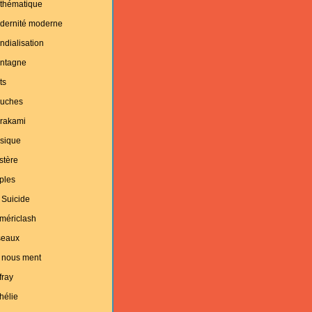
thématique
dernité moderne
dialisation
ntagne
ts
uches
rakami
sique
stère
ples
 Suicide
mériclash
seaux
 nous ment
fray
hélie