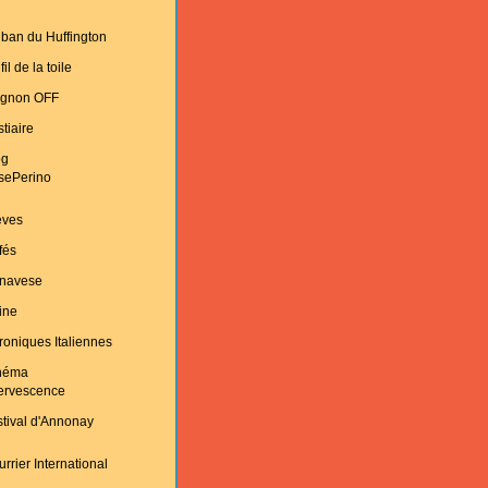
ban du Huffington
fil de la toile
ignon OFF
tiaire
og
sePerino
èves
fés
navese
ine
oniques Italiennes
néma
fervescence
tival d'Annonay
rrier International