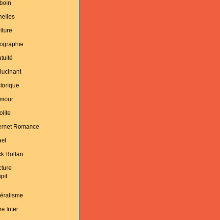
boin
helles
iture
ographie
tuité
lucinant
torique
mour
olite
ternet Romance
ael
k Rollan
cture
ipit
éralisme
re Inter