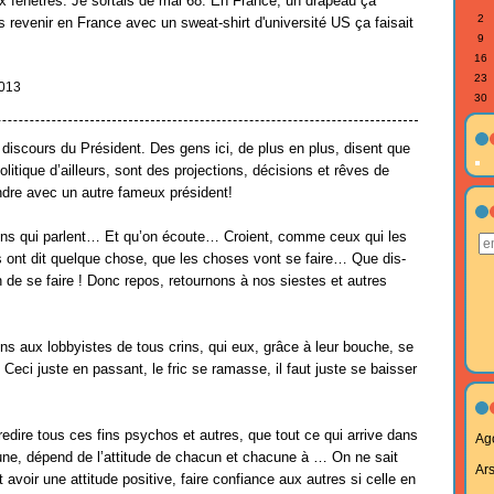
x fenêtres. Je sortais de mai 68. En France, un drapeau ça
2
is revenir en France avec un sweat-shirt d'université US ça faisait
9
16
23
2013
30
discours du Président. Des gens ici, de plus en plus, disent que
litique d’ailleurs, sont des projections, décisions et rêves de
ndre avec un autre fameux président!
ens qui parlent… Et qu’on écoute… Croient, comme ceux qui les
s ont dit quelque chose, que les choses vont se faire… Que dis-
in de se faire ! Donc repos, retournons à nos siestes et autres
ons aux lobbyistes de tous crins, qui eux, grâce à leur bouche, se
eci juste en passant, le fric se ramasse, il faut juste se baisser
redire tous ces fins psychos et autres, que tout ce qui arrive dans
Ag
une, dépend de l’attitude de chacun et chacune à … On ne sait
Ar
t avoir une attitude positive, faire confiance aux autres si celle en