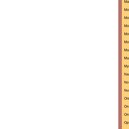
Ma
Mo
Mon
Mo
Mo
Mo
Mu
Mu
My
Na
No
Nu
Oi
On
On
Op