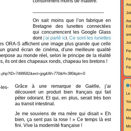
consomment moins de matière.
Ar
___________________________
Joë
On sait moins que l’on fabrique en
Ar
Bretagne des lunettes connectées
Est
qui concurrencent les Google Glass
ar
dont
j'ai parlé ic
i
,
Ce sont les lunettes
Joë
 les ORA-S affichent une image plus grande que celle
un grand écran de cinéma, d'une meilleure qualité
Pa
perpose au monde réel, selon le principe de la réalité
Pa
s, ils ont des chapeaux ronds, chapeau les bretons !
Pa
Grâce à une remarque de Gaëlle, j’ai
découvert un produit bien français qui fait
Le 
péter odorant. Et qui, en plus, serait très bon
Yo
au transit intestinal.
An
Je me souviens de ma mère qui disait « Eh
Ma
bien, ça sent pas la rose ! » Ce temps là est
fini. Vive la modernité française !
Mi