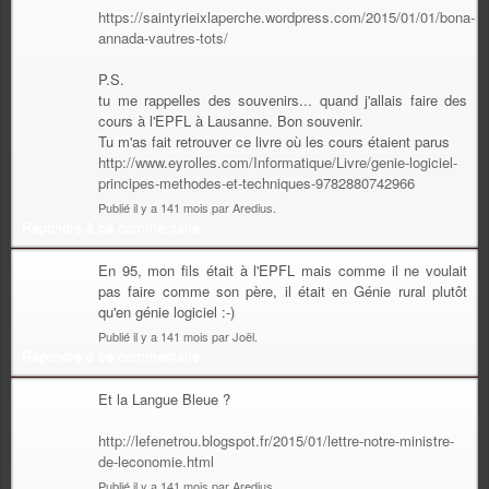
https://saintyrieixlaperche.wordpress.com/2015/01/01/bona-
annada-vautres-tots/
P.S.
tu me rappelles des souvenirs... quand j'allais faire des
cours à l'EPFL à Lausanne. Bon souvenir.
Tu m'as fait retrouver ce livre où les cours étaient parus
http://www.eyrolles.com/Informatique/Livre/genie-logiciel-
principes-methodes-et-techniques-9782880742966
Publié il y a 141 mois par Aredius.
Répondre à ce commentaire
En 95, mon fils était à l'EPFL mais comme il ne voulait
pas faire comme son père, il était en Génie rural plutôt
qu'en génie logiciel :-)
Publié il y a 141 mois par Joël.
Répondre à ce commentaire
Et la Langue Bleue ?
http://lefenetrou.blogspot.fr/2015/01/lettre-notre-ministre-
de-leconomie.html
Publié il y a 141 mois par Aredius.