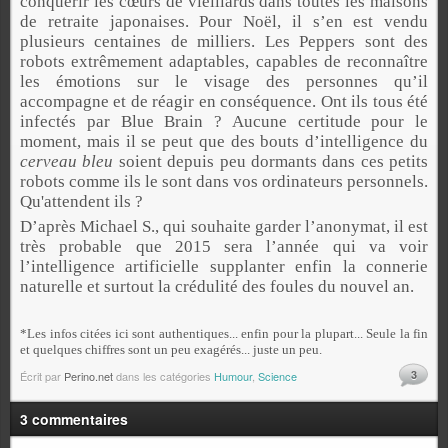
conquérir les cœurs de vieillards dans toutes les maisons
de retraite japonaises. Pour Noël, il s’en est vendu
plusieurs centaines de milliers. Les Peppers sont des
robots extrêmement adaptables, capables de reconnaître
les émotions sur le visage des personnes qu’il
accompagne et de réagir en conséquence. Ont ils tous été
infectés par Blue Brain ? Aucune certitude pour le
moment, mais il se peut que des bouts d’intelligence du
cerveau bleu
soient depuis peu dormants dans ces petits
robots comme ils le sont dans vos ordinateurs personnels.
Qu'attendent ils ?
D’après Michael S., qui souhaite garder l’anonymat, il est
très probable que 2015 sera l’année qui va voir
l’intelligence artificielle supplanter enfin la connerie
naturelle et surtout la crédulité des foules du nouvel an.
*Les infos citées ici sont authentiques... enfin pour la plupart... Seule la fin
et quelques chiffres sont un peu exagérés... juste un peu.
3
Écrit par
Perino.net
dans les catégories
Humour
,
Science
3 commentaires