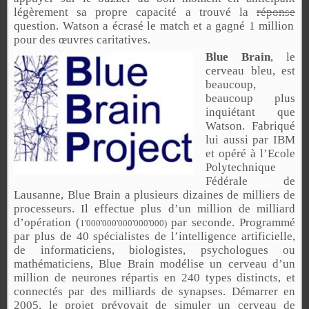
légèrement sa propre capacité a trouvé la
réponse
question. Watson a écrasé le match et a gagné 1 million
pour des œuvres caritatives.
Blue Brain
, le
cerveau bleu, est
beaucoup,
beaucoup plus
inquiétant que
Watson. Fabriqué
lui aussi par IBM
et opéré à l’Ecole
Polytechnique
Fédérale de
Lausanne, Blue Brain a plusieurs dizaines de milliers de
processeurs. Il effectue plus d’un million de milliard
d’opération (
par seconde
. Programmé
1'000'000'000'000'000)
par plus de 40 spécialistes de l’intelligence artificielle,
de informaticiens, biologistes, psychologues ou
mathématiciens, Blue Brain modélise un cerveau d’un
million de neurones répartis en 240 types distincts, et
connectés par des milliards de synapses. Démarrer en
2005, le projet prévoyait de simuler un cerveau de