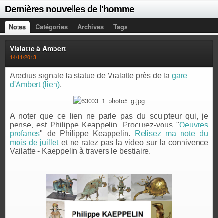
Dernières nouvelles de l'homme
Notes
Catégories
Archives
Tags
Vialatte à Ambert
14/11/2013
Aredius signale la statue de Vialatte près de la
gare
d'Ambert (lien)
.
A noter que ce lien ne parle pas du sculpteur qui, je
pense, est Philippe Keappelin. Procurez-vous "
Oeuvres
profanes
" de Philippe Keappelin.
Relisez ma note du
mois de juillet
et ne ratez pas la video sur la connivence
Vailatte - Kaeppelin à travers le bestiaire.