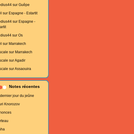
edius44
sur
Guêpe
l
sur
Espagne - Estartit
edius44
sur
Espagne -
artit
edius44
sur
Os
l
sur
Marrakech
scale
sur
Marrakech
scale
sur
Agadir
scale
sur
Assaouira
Notes récentes
dernier jour du jeûne
uri Knorozov
nonces
rteau
sha