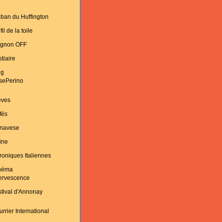
ban du Huffington
fil de la toile
ignon OFF
tiaire
og
sePerino
èves
fés
navese
ine
oniques Italiennes
néma
fervescence
tival d'Annonay
rrier International