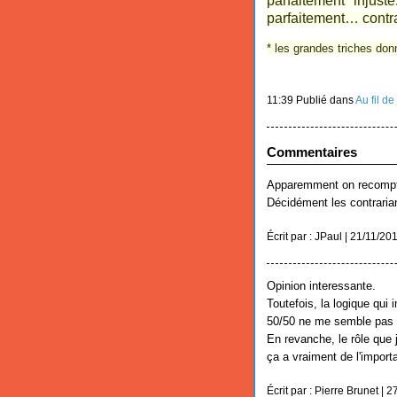
parfaitement injus
parfaitement… contra
* les grandes triches don
11:39 Publié dans
Au fil de 
Commentaires
Apparemment on recompte 
Décidément les contrarian
Écrit par : JPaul | 21/11/20
Opinion interessante.
Toutefois, la logique qui 
50/50 ne me semble pas 
En revanche, le rôle que 
ça a vraiment de l'import
Écrit par : Pierre Brunet | 