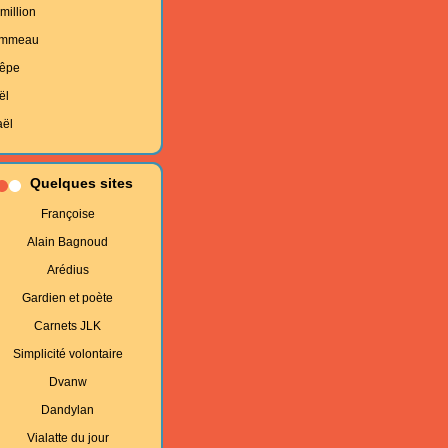
million
mmeau
êpe
ël
aël
Quelques sites
Françoise
Alain Bagnoud
Arédius
Gardien et poète
Carnets JLK
Simplicité volontaire
Dvanw
Dandylan
Vialatte du jour