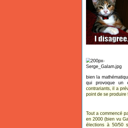
bien la mathématiqu
qui provoque un c
contrariants, il a pr
point de se produire
Tout a commencé par
en 2000 (bien vu Gal
élections à 50/50 