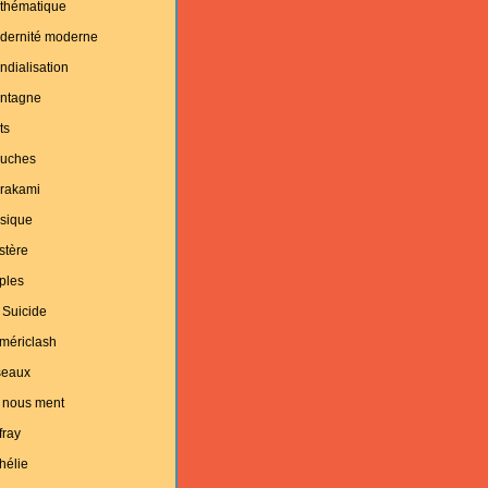
thématique
dernité moderne
dialisation
ntagne
ts
uches
rakami
sique
stère
ples
 Suicide
mériclash
seaux
 nous ment
fray
hélie