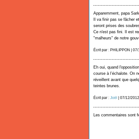
Apparemment, papa Sarko a
Il va finir pas se fâcher 
seront prises des soubre
Ce n'est pas fini. Il est 
"malheurs" de notre gouv
Écrit par : PHILIPPON | 07
Eh oui, quand l'oppositio
course à l’échalote. On n
réveillent avant que quel
teintes brunes.
Écrit par :
Joël
| 07/12/201
Les commentaires sont f