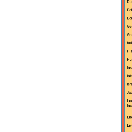
Du
Ec
Ecr
Gé
Gra
hal
His
Hu
Ins
In
Isr
Jac
Le
Inc
Lib
Liv