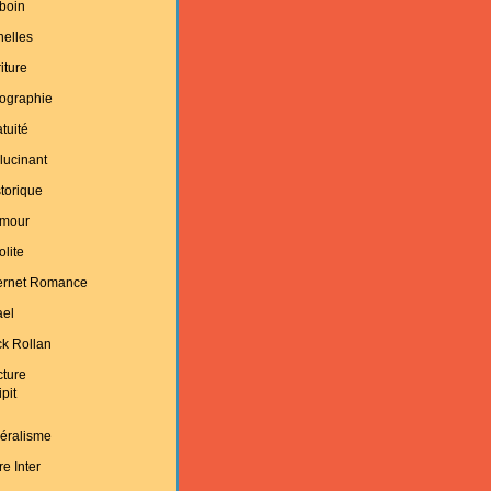
boin
helles
iture
ographie
tuité
lucinant
torique
mour
olite
ternet Romance
ael
k Rollan
cture
ipit
éralisme
re Inter