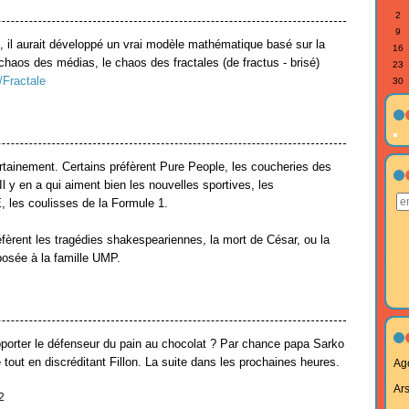
2
9
, il aurait développé un vrai modèle mathématique basé sur la
16
chaos des médias, le chaos des fractales (de fractus - brisé)
23
i/Fractale
30
ertainement. Certains préfèrent Pure People, les coucheries des
l y en a qui aiment bien les nouvelles sportives, les
es coulisses de la Formule 1.
fèrent les tragédies shakespeariennes, la mort de César, ou la
sposée à la famille UMP.
orter le défenseur du pain au chocolat ? Par chance papa Sarko
pé tout en discréditant Fillon. La suite dans les prochaines heures.
Ag
Ar
2