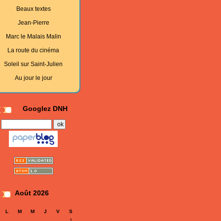
Beaux textes
Jean-Pierre
Marc le Malais Malin
La route du cinéma
Soleil sur Saint-Julien
Au jour le jour
Googlez DNH
Août 2026
L
M
M
J
V
S
1