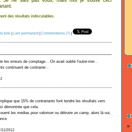
te. Je ne sais pas vous, mais moi je trouve ceci
riant.
.
nent des résultats indiscutables
la toile
|
Lien permanent
|
Commentaires (7)
|
les erreurs de comptage... On avait oublié l'outre-mer...
ts continuent de contrarier...
12
implique que 15% de contrariants font tendre les résultats vers
si démontrée que cela.
jouent les medias pour valoriser ou détruire un camp, alors là oui,
ance
D
27/11/2012