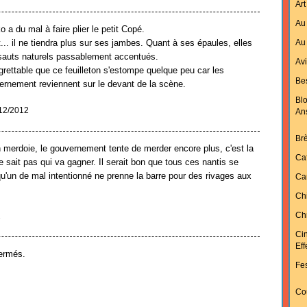
Art
Au 
 du mal à faire plier le petit Copé.
Au 
et... il ne tiendra plus sur ses jambes. Quant à ses épaules, elles
sauts naturels passablement accentués.
Av
regrettable que ce feuilleton s'estompe quelque peu car les
Bes
ernement reviennent sur le devant de la scène.
Bl
/12/2012
An
Br
n merdoie, le gouvernement tente de merder encore plus, c'est la
Ca
e sait pas qui va gagner. Il serait bon que tous ces nantis se
qu'un de mal intentionné ne prenne la barre pour des rivages aux
Ca
Ch
Chr
2
Ci
Ef
ermés.
Fes
Cou