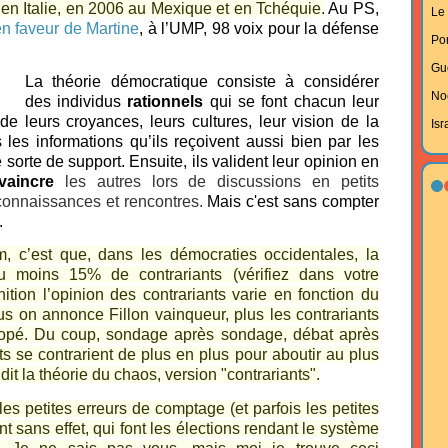
en Italie, en 2006 au Mexique et en Tchéquie.
Au PS,
Le 
en faveur de Martine
, à l’UMP, 98 voix pour la défense
Po
Gu
La théorie démocratique consiste à considérer
No
des individus
rationnels
qui se font chacun leur
de leurs croyances, leurs cultures, leur vision de la
Isr
s les informations qu’ils reçoivent aussi bien par les
sorte de support. Ensuite, ils valident leur opinion en
vaincre
les autres lors de discussions en petits
connaissances et rencontres.
Mais c'est sans compter
.
m, c’est que,
dans les démocraties occidentales,
la
au moins 15% de contrariants (vérifiez dans votre
nition l’opinion des contrariants varie en fonction du
us on annonce Fillon vainqueur, plus les contrariants
Copé. Du coup, sondage après sondage, débat après
ts se contrarient de plus en plus pour aboutir au plus
it la théorie du chaos, version "contrariants".
es petites erreurs de comptage (et parfois les petites
t sans effet, qui font les élections rendant le système