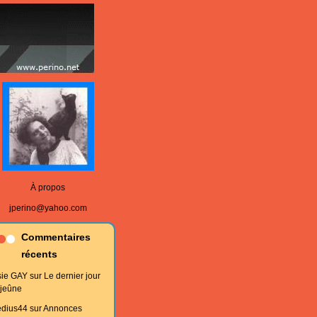
À propos
jperino@yahoo.com
Commentaires
récents
sie GAY
sur
Le dernier jour
 jeûne
edius44
sur
Annonces