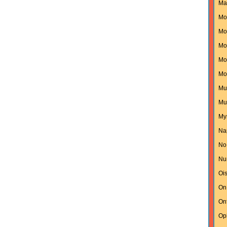
Ma
Mo
Mon
Mo
Mo
Mo
Mu
Mu
My
Na
No
Nu
Oi
On
On
Op