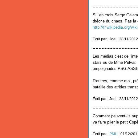
Si j'en crois Serge Galam
théorie du chaos. Pas la 
http://fr.wikipedia.org/wik
Écrit par : Joel | 28/11/2012
Les médias c'est de l'int
stars ou de Mme Pulvar. I
empoignades PSG-ASSE, l
D'autres, comme moi, pré
bataille des atrides tran
Écrit par : Joel | 28/11/2012
Comment peuvent-ils supp
va faire plier le petit Co
Écrit par :
PMU
| 01/12/201