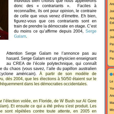
individus bien choisis que nous appellerons
Ar
donc des « contrariants ». Faciles à
reconnaiître, ils ont pour opinion, le contraire
Joë
de celle que vous venez d'émettre. Eh bien,
Ar
figurez-vous que ces contrariants sont en
Est
train de prendre la démocratie en otage. C’est
ar
du moins ce qu’affirme depuis 2004,
Serge
Galam
.
Joë
Pa
Pa
Attention Serge Galam ne l’annonce pas au
hasard. Serge Galam est un physicien enseignant
Pa
au CREA de l’école polytechnique, qui connaît
e du chaos (vous savez, l’ail
e du papillon australien
yclone américain).
À partir de son modèle de
évu, dés 2004, que les élections à 50/50 étaient sur le
Le 
 fréquemment dans les démocraties occidentales.
Yo
An
 l’élection volée, en Floride, de W Bush sur Al Gore
Ma
am). Et ensuite ce qui a été prévu s'est produit. Les
Mi
se sont répétées contre toute attente, en 2005 en