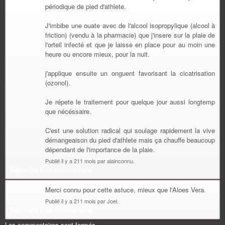
périodique de pied d'athlete.
J'imbibe une ouate avec de l'alcool isopropylique (alcool à
friction) (vendu à la pharmacie) que j'insere sur la plaie de
l'orteil infecté et que je laisse en place pour au moin une
heure ou encore mieux, pour la nuit.
j'applique ensuite un onguent favorisant la cicatrisation
(ozonol).
Je répete le traitement pour quelque jour aussi longtemp
que nécéssaire.
C'est une solution radical qui soulage rapidement la vive
démangeaison du pied d'athlete mais ça chauffe beaucoup
dépendant de l'importance de la plaie.
Publié il y a 211 mois par alainconnu.
Répondre à ce commentaire
Merci connu pour cette astuce, mieux que l'Aloes Vera.
Publié il y a 211 mois par Joel.
Répondre à ce commentaire
Les commentaires sont fermés.