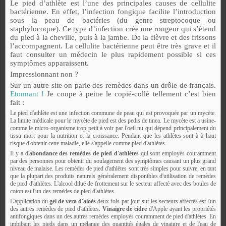
Le pied d’athlète est l’une des principales causes de cellulite
bactérienne. En effet, l’infection fongique facilite l’introduction
sous la peau de bactéries (du genre streptocoque ou
staphylocoque). Ce type d’infection crée une rougeur qui s’étend
du pied à la cheville, puis à la jambe. De la fièvre et des frissons
l’accompagnent. La cellulite bactérienne peut être très grave et il
faut consulter un médecin le plus rapidement possible si ces
symptômes apparaissent.
Impressionnant non ?
Sur un autre site on parle des remèdes dans un drôle de français.
Etonnant !
Je coupe à peine le copié-collé tellement c’est bien
fait :
Le pied d'athlète est une infection commune de peau qui est provoquée par un mycète.
La limite médicale pour le mycète de pied est des pedis de tinea. Le mycète est a usine-
comme le micro-organisme trop petit à voir par l'oeil nu qui dépend principalement du
tissu mort pour la nutrition et la croissance. Pendant que les athlètes sont à à haut
risque d'obtenir cette maladie, elle s'appelle comme pied d'athlètes.
Il y a d'
abondance des remèdes de pied d'athlètes
qui sont employés couramment
par des personnes pour obtenir du soulagement des symptômes causant un plus grand
niveau de malaise. Les remèdes de pied d'athlètes sont très simples pour suivre, en tant
que la plupart des produits naturels généralement disponibles d'utilisation de remèdes
de pied d'athlètes. L'alcool dilué de frottement sur le secteur affecté avec des boules de
coton est l'un des remèdes de pied d'athlètes.
L'application du
gel de vera d'aloès
deux fois par jour sur les secteurs affectés est l'un
des autres remèdes de pied d'athlètes.
Vinaigre de cidre
d'Apple ayant les propriétés
antifongiques dans un des autres remèdes employés couramment de pied d'athlètes. En
imbibant les pieds dans un mélange des quantités égales de vinaigre et de l'eau de