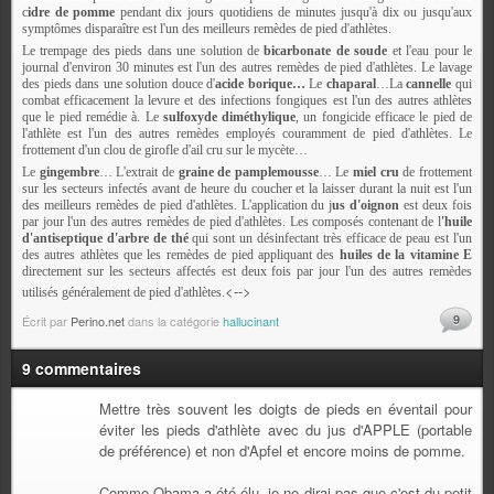
c
idre de pomme
pendant dix jours quotidiens de minutes jusqu'à dix ou jusqu'aux
symptômes disparaître est l'un des meilleurs remèdes de pied d'athlètes.
Le trempage des pieds dans une solution de
bicarbonate de soude
et l'eau pour le
journal d'environ 30 minutes est l'un des autres remèdes de pied d'athlètes. Le lavage
des pieds dans une solution douce d'
acide borique…
Le
chaparal
…La
cannelle
qui
combat efficacement la levure et des infections fongiques est l'un des autres athlètes
que le pied remédie à. Le
sulfoxyde diméthylique
, un fongicide efficace le pied de
l'athlète est l'un des autres remèdes employés couramment de pied d'athlètes. Le
frottement d'un clou de girofle d'ail cru sur le mycète…
Le
gingembre
… L'extrait de
graine de pamplemousse
… Le
miel cru
de frottement
sur les secteurs infectés avant de heure du coucher et la laisser durant la nuit est l'un
des meilleurs remèdes de pied d'athlètes. L'application du j
us d'oignon
est deux fois
par jour l'un des autres remèdes de pied d'athlètes. Les composés contenant de l
'huile
d'antiseptique d'arbre de thé
qui sont un désinfectant très efficace de peau est l'un
des autres athlètes que les remèdes de pied appliquant des
huiles de la vitamine E
directement sur les secteurs affectés est deux fois par jour l'un des autres remèdes
<-->
utilisés généralement de pied d'athlètes.
9
Écrit par
Perino.net
dans la catégorie
hallucinant
9 commentaires
Mettre très souvent les doigts de pieds en éventail pour
éviter les pieds d'athlète avec du jus d'APPLE (portable
de préférence) et non d'Apfel et encore moins de pomme.
Comme Obama a été élu, je ne dirai pas que c'est du petit