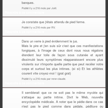
banques.
Publié il y a 216 mois par Joël.
Répondre à ce commentaire
Je constate que j'étais attendu de pied ferme.
Publié il y a 216 mois par RV.
Répondre à ce commentaire
Dans un verre à pied évidemment le jus.
Mais le pire et j'en suis sûr c'est que ces manifestations
fongiques, à l'image de ceux dont nous nous régalons
étendent leur toile de façon sous cutanée et ayant
dissimulé leurs symptômes réapparaissent encore plus
virulents sur n'importe quelle partie que peut recéler notre
corps et surtout les plus intimes. (si si) Et les athlètes
courent vite croyez-moi ! (grat grat)
Publié il y a 216 mois par rene-claude.
Répondre à ce commentaire
Il semblerait que ce ne soit pas le même mycète qui
s'attaque au partie initme. Dixit le Web, nouvelle
encyclopédie médicale. A noter que le pédie dans ce cas
n'est pas le pied comme dans pédale, pédiluve ou