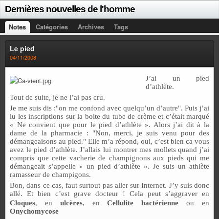
Dernières nouvelles de l'homme
Notes
Catégories
Archives
Tags
Le pied
04/11/2008
J’ai un pied
d’athlète.
Tout de suite, je ne l’ai pas cru.
Je me suis dis :"on me confond avec quelqu’un d’autre". Puis j’ai
lu les inscriptions sur la boite du tube de crème et c’était marqué
« Ne convient que pour le pied d’athlète ». Alors j’ai dit à la
dame de la pharmacie : "Non, merci, je suis venu pour des
démangeaisons au pied." Elle m’a répond, oui, c’est bien ça vous
avez le pied d’athlète. J’allais lui montrer mes mollets quand j’ai
compris que cette vacherie de champignons aux pieds qui me
démangeait s’appelle « un pied d’athlète ». Je suis un athlète
ramasseur de champigons.
Bon, dans ce cas, faut surtout pas aller sur Internet. J’y suis donc
allé. Et bien c’est grave docteur ! Cela peut s’aggraver en
Cloques
, en
ulcères
, en
Cellulite bactérienne
ou en
Onychomycose