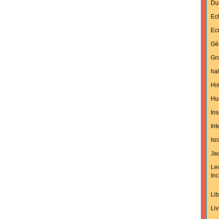
Du
Ec
Ecr
Gé
Gra
hal
His
Hu
Ins
In
Isr
Jac
Le
Inc
Lib
Liv