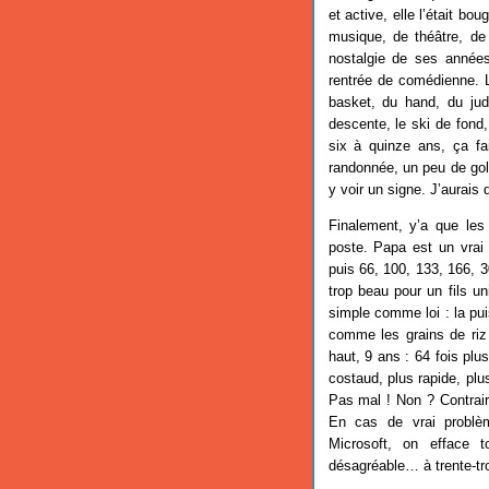
et active, elle l’était bo
musique, de théâtre, de
nostalgie de ses année
rentrée de comédienne. Le
basket, du hand, du judo
descente, le ski de fond
six à quinze ans, ça fa
randonnée, un peu de gol
y voir un signe. J’aurais d
Finalement, y’a que les 
poste. Papa est un vrai 
puis 66, 100, 133, 166, 
trop beau pour un fils un
simple comme loi : la pu
comme les grains de riz s
haut, 9 ans : 64 fois plus
costaud, plus rapide, p
Pas mal ! Non ? Contraire
En cas de vrai problème,
Microsoft, on efface 
désagréable… à trente-tr