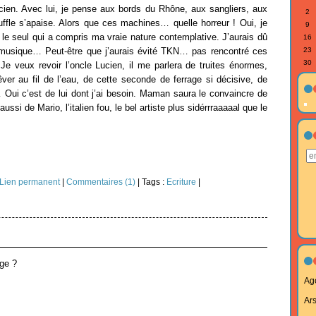
ucien. Avec lui, je pense aux bords du Rhône, aux sangliers, aux
2
fle s’apaise. Alors que ces machines… quelle horreur ! Oui, je
9
 le seul qui a compris ma vraie nature contemplative. J’aurais dû
16
 musique… Peut-être que j’aurais évité TKN… pas rencontré ces
23
30
 Je veux revoir l’oncle Lucien, il me parlera de truites énormes,
êver au fil de l’eau, de cette seconde de ferrage si décisive, de
… Oui c’est de lui dont j’ai besoin. Maman saura le convaincre de
 aussi de Mario, l’italien fou, le bel artiste plus sidérrraaaaal que le
Lien permanent
|
Commentaires (1)
| Tags :
Ecriture
|
ige ?
Ag
Ar