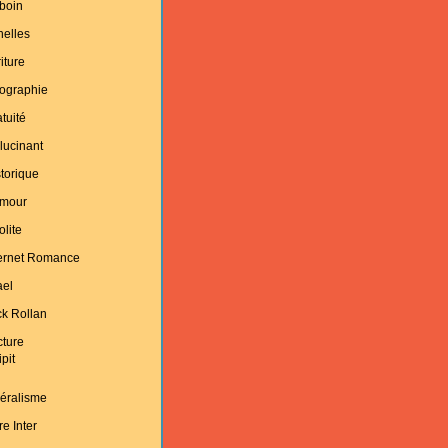
boin
helles
iture
ographie
tuité
lucinant
torique
mour
olite
ternet Romance
ael
k Rollan
cture
ipit
éralisme
re Inter