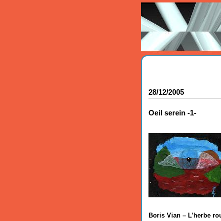
28/12/2005
Oeil serein -1-
Boris Vian – L’herbe ro