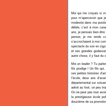
Moi qui me croyais si ma
pour m’apercevoir que je
modestie dans ma positio
débile, c’est à mon cara
ans, je pensais bien être
penser, je me rends c
s’accrochaient à moi com
spectacle du soir en zigz
et ses grandes godasses, 
autre chose, il y faut d
Moi un leader ? Tu parl
fils prodige ! Un fils qu
ses petites histoires d’a
l’école, deux ans d’avan
départemental sur soixan
adroit au foot, un peu tro
On ne peut pas tout avoir
la prestigieuse école pol
douzième de sa promoti