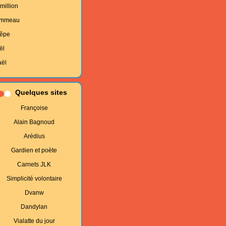
million
mmeau
êpe
ël
aël
Quelques sites
Françoise
Alain Bagnoud
Arédius
Gardien et poète
Carnets JLK
Simplicité volontaire
Dvanw
Dandylan
Vialatte du jour