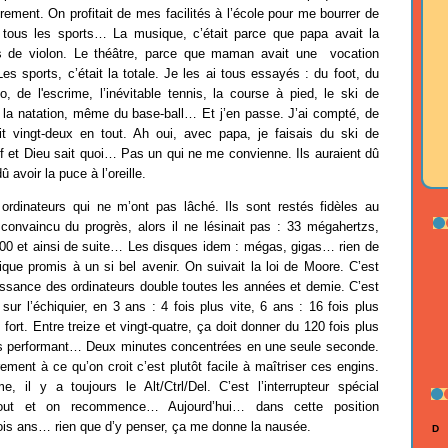
ugrement. On profitait de mes facilités à l’école pour me bourrer de
 tous les sports… La musique, c’était parce que papa avait la
s de violon. Le théâtre, parce que maman avait une vocation
s sports, c’était la totale. Je les ai tous essayés : du foot, du
, de l'escrime, l’inévitable tennis, la course à pied, le ski de
, la natation, même du base-ball… Et j’en passe. J’ai compté, de
it vingt-deux en tout. Ah oui, avec papa, je faisais du ski de
f et Dieu sait quoi… Pas un qui ne me convienne. Ils auraient dû
û avoir la puce à l’oreille.
ordinateurs qui ne m’ont pas lâché. Ils sont restés fidèles au
convaincu du progrès, alors il ne lésinait pas : 33 mégahertzs,
300 et ainsi de suite… Les disques idem : mégas, gigas… rien de
ique promis à un si bel avenir. On suivait la loi de Moore. C’est
issance des ordinateurs double toutes les années et demie. C’est
ur l’échiquier, en 3 ans : 4 fois plus vite, 6 ans : 16 fois plus
 fort. Entre treize et vingt-quatre, ça doit donner du 120 fois plus
lus performant… Deux minutes concentrées en une seule seconde.
ment à ce qu’on croit c’est plutôt facile à maîtriser ces engins.
 il y a toujours le Alt/Ctrl/Del. C’est l’interrupteur spécial
tout et on recommence… Aujourd’hui… dans cette position
ois ans… rien que d’y penser, ça me donne la nausée.
D