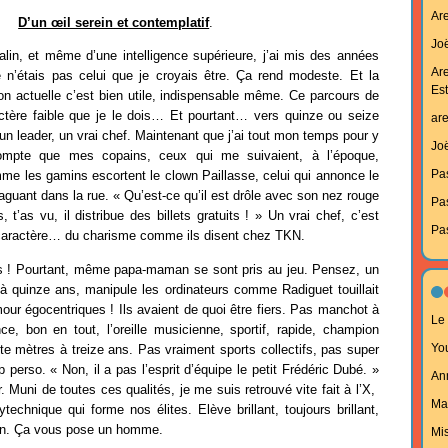
Ar
D’un œil serein et contemplatif
.
Joë
lin, et même d’une intelligence supérieure, j’ai mis des années
Ar
 n’étais pas celui que je croyais être. Ça rend modeste. Et la
Est
n actuelle c’est bien utile, indispensable même. Ce parcours de
ctère faible que je le dois… Et pourtant… vers quinze ou seize
ar
 un leader, un vrai chef. Maintenant que j’ai tout mon temps pour y
Joë
ompte que mes copains, ceux qui me suivaient, à l’époque,
Pa
me les gamins escortent le clown Paillasse, celui qui annonce le
aguant dans la rue. « Qu’est-ce qu’il est drôle avec son nez rouge
Pa
t’as vu, il distribue des billets gratuits ! » Un vrai chef, c’est
Pa
u caractère… du charisme comme ils disent chez TKN.
es ! Pourtant, même papa-maman se sont pris au jeu. Pensez, un
i, à quinze ans, manipule les ordinateurs comme Radiguet touillait
mour égocentriques ! Ils avaient de quoi être fiers. Pas manchot à
Le 
ce, bon en tout, l’oreille musicienne, sportif, rapide, champion
Yo
te mètres à treize ans. Pas vraiment sports collectifs, pas super
p perso. « Non, il a pas l’esprit d’équipe le petit Frédéric Dubé. »
An
. Muni de toutes ces qualités, je me suis retrouvé vite fait à l’X,
Ma
ytechnique qui forme nos élites. Elève brillant, toujours brillant,
on. Ça vous pose un homme.
Mi