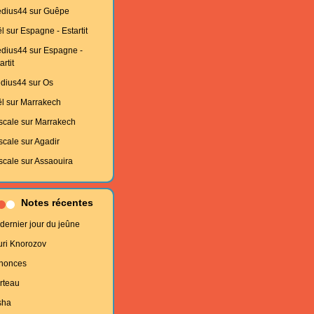
edius44
sur
Guêpe
l
sur
Espagne - Estartit
edius44
sur
Espagne -
artit
edius44
sur
Os
l
sur
Marrakech
scale
sur
Marrakech
scale
sur
Agadir
scale
sur
Assaouira
Notes récentes
dernier jour du jeûne
uri Knorozov
nonces
rteau
sha