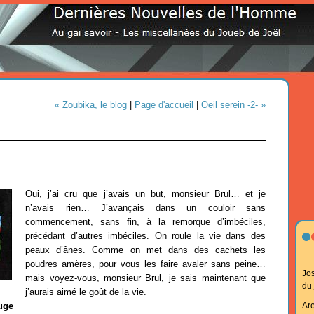
« Zoubika, le blog
|
Page d'accueil
|
Oeil serein -2- »
Oui, j’ai cru que j’avais un but, monsieur Brul… et je
n’avais rien… J’avançais dans un couloir sans
commencement, sans fin, à la remorque d’imbéciles,
précédant d’autres imbéciles. On roule la vie dans des
peaux d’ânes. Comme on met dans des cachets les
poudres amères, pour vous les faire avaler sans peine…
Jo
mais voyez-vous, monsieur Brul, je sais maintenant que
du
j’aurais aimé le goût de la vie.
Ar
uge