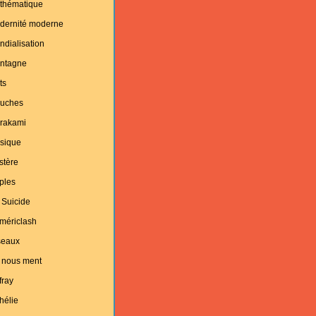
thématique
dernité moderne
dialisation
ntagne
ts
uches
rakami
sique
stère
ples
 Suicide
mériclash
seaux
 nous ment
fray
hélie