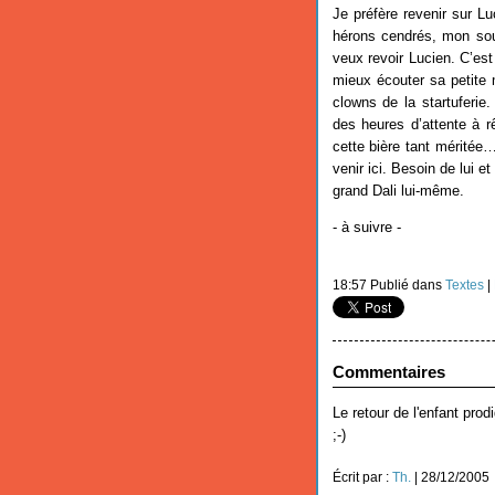
Je préfère revenir sur L
hérons cendrés, mon souf
veux revoir Lucien. C’est
mieux écouter sa petite
clowns de la startuferie.
des heures d’attente à r
cette bière tant méritée
venir ici. Besoin de lui et
grand Dali lui-même.
- à suivre -
18:57 Publié dans
Textes
|
Commentaires
Le retour de l'enfant prod
;-)
Écrit par :
Th.
| 28/12/2005