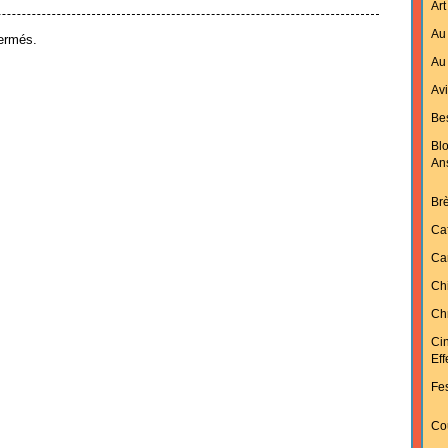
Art
Au 
ermés.
Au 
Av
Bes
Bl
An
Br
Ca
Ca
Ch
Chr
Ci
Ef
Fes
Cou