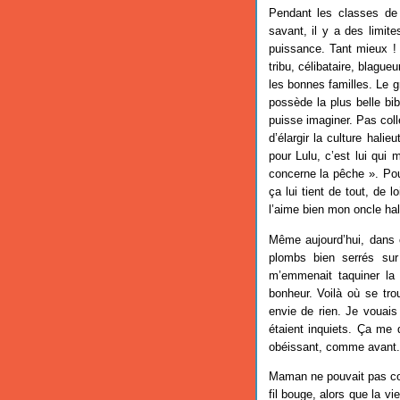
Pendant les classes de
savant, il y a des limit
puissance. Tant mieux ! 
tribu, célibataire, blagu
les bonnes familles. Le g
possède la plus belle bi
puisse imaginer. Pas colle
d’élargir la culture hali
pour Lulu, c’est lui qui 
concerne la pêche ». Pou
ça lui tient de tout, de 
l’aime bien mon oncle hal
Même aujourd’hui, dans c
plombs bien serrés su
m’emmenait taquiner la
bonheur. Voilà où se tro
envie de rien. Je vouai
étaient inquiets. Ça me 
obéissant, comme avant.
Maman ne pouvait pas com
fil bouge, alors que la vi