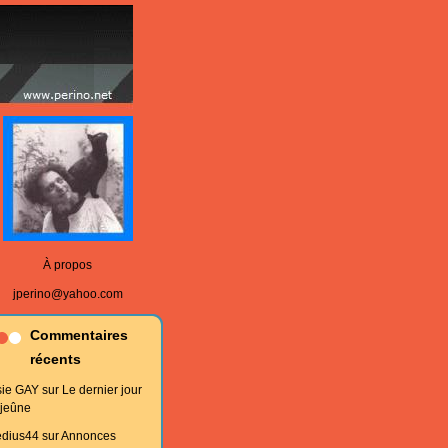
À propos
jperino@yahoo.com
Commentaires
récents
sie GAY
sur
Le dernier jour
 jeûne
edius44
sur
Annonces