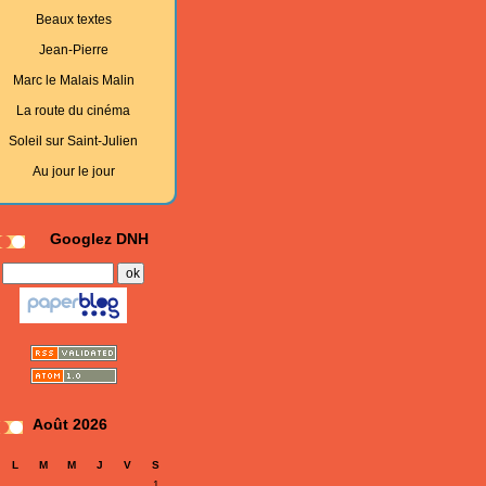
Beaux textes
Jean-Pierre
Marc le Malais Malin
La route du cinéma
Soleil sur Saint-Julien
Au jour le jour
Googlez DNH
Août 2026
L
M
M
J
V
S
1