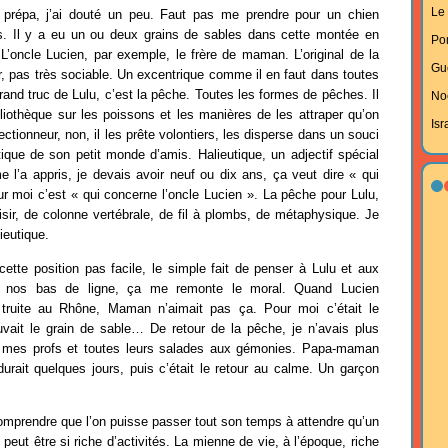
Le 
 prépa, j’ai douté un peu. Faut pas me prendre pour un chien
es. Il y a eu un ou deux grains de sables dans cette montée en
Po
L’oncle Lucien, par exemple, le frère de maman. L’original de la
Gu
eur, pas très sociable. Un excentrique comme il en faut dans toutes
rand truc de Lulu, c’est la pêche. Toutes les formes de pêches. Il
No
bliothèque sur les poissons et les manières de les attraper qu’on
Isr
ctionneur, non, il les prête volontiers, les disperse dans un souci
eutique de son petit monde d’amis. Halieutique, un adjectif spécial
me l’a appris, je devais avoir neuf ou dix ans, ça veut dire « qui
r moi c’est « qui concerne l’oncle Lucien ». La pêche pour Lulu,
loisir, de colonne vertébrale, de fil à plombs, de métaphysique. Je
ieutique.
ette position pas facile, le simple fait de penser à Lulu et aux
r nos bas de ligne, ça me remonte le moral. Quand Lucien
 truite au Rhône, Maman n’aimait pas ça. Pour moi c’était le
uvait le grain de sable… De retour de la pêche, je n’avais plus
s mes profs et toutes leurs salades aux gémonies. Papa-maman
durait quelques jours, puis c’était le retour au calme. Un garçon
prendre que l’on puisse passer tout son temps à attendre qu’un
e peut être si riche d’activités. La mienne de vie, à l’époque, riche