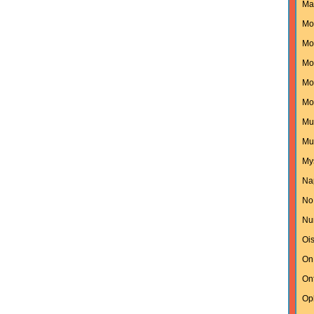
Ma
Mo
Mon
Mo
Mo
Mo
Mu
Mu
My
Na
No
Nu
Oi
On
On
Op