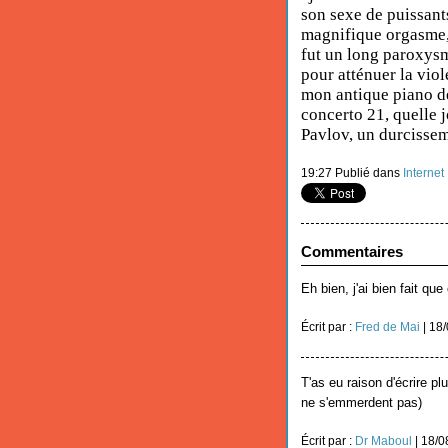
son sexe de puissant
magnifique orgasme, 
fut un long paroxysm
pour atténuer la vio
mon antique piano de
concerto 21, quelle 
Pavlov, un durcisse
19:27 Publié dans
Interne
Commentaires
Eh bien, j'ai bien fait que
Écrit par :
Fred de Mai
| 18
T'as eu raison d'écrire plu
ne s'emmerdent pas)
Écrit par :
Dr Maboul
| 18/0