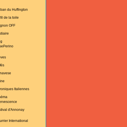
ban du Huffington
fil de la toile
ignon OFF
tiaire
og
sePerino
èves
fés
navese
ine
oniques Italiennes
néma
fervescence
tival d'Annonay
rrier International