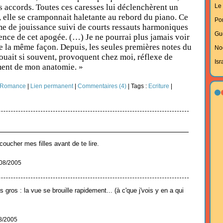
s accords. Toutes ces caresses lui déclenchèrent un
Le 
elle se cramponnait haletante au rebord du piano. Ce
Po
e de jouissance suivi de courts ressauts harmoniques
Gu
lence de cet apogée. (…) Je ne pourrai plus jamais voir
 la même façon. Depuis, les seules premières notes du
No
jouait si souvent, provoquent chez moi, réflexe de
Isr
ment de mon anatomie. »
t Romance
|
Lien permanent
|
Commentaires (4)
| Tags :
Ecriture
|
 coucher mes filles avant de te lire.
/08/2005
s gros : la vue se brouille rapidement... (à c'que j'vois y en a qui
8/2005