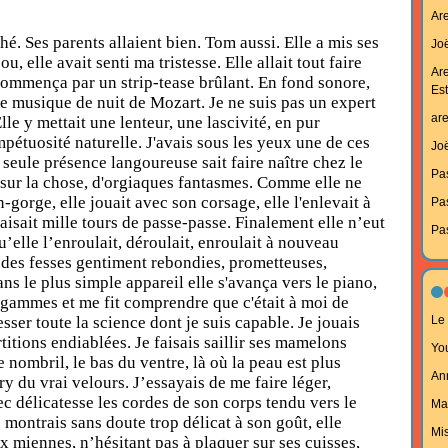
Ar
é. Ses parents allaient bien. Tom aussi. Elle a mis ses
Joë
, elle avait senti ma tristesse. Elle allait tout faire
Ar
 commença par un strip-tease brûlant. En fond sonore,
Est
ite musique de nuit de Mozart. Je ne suis pas un expert
ar
lle y mettait une lenteur, une lascivité, en pur
pétuosité naturelle. J'avais sous les yeux une de ces
Joë
la seule présence langoureuse sait faire naître chez le
Pa
 sur la chose, d'orgiaques fantasmes. Comme elle ne
n-gorge, elle jouait avec son corsage, elle l'enlevait à
Pa
 faisait mille tours de passe-passe. Finalement elle n’eut
Pa
u’elle l’enroulait, déroulait, enroulait à nouveau
, des fesses gentiment rebondies, prometteuses,
ns le plus simple appareil elle s'avança vers le piano,
 gammes et me fit comprendre que c'était à moi de
esser toute la science dont je suis capable. Je jouais
Le 
titions endiablées. Je faisais saillir ses mamelons
Yo
le nombril, le bas du ventre, là où la peau est plus
An
y du vrai velours. J’essayais de me faire léger,
ec délicatesse les cordes de son corps tendu vers le
Ma
montrais sans doute trop délicat à son goût, elle
Mi
x miennes, n’hésitant pas à plaquer sur ses cuisses,