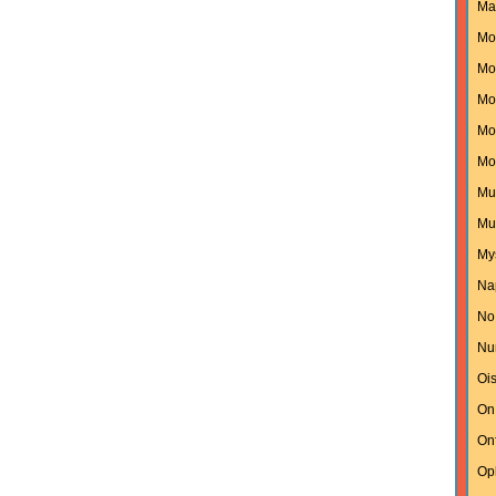
Ma
Mo
Mon
Mo
Mo
Mo
Mu
Mu
My
Na
No
Nu
Oi
On
On
Op