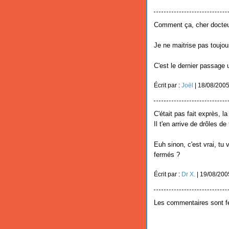
Comment ça, cher docteur, 
Je ne maitrise pas toujours
C'est le dernier passage 
Écrit par :
Joël
| 18/08/200
C'était pas fait exprès, la 
Il t'en arrive de drôles de 
Euh sinon, c'est vrai, tu
fermés ?
Écrit par :
Dr X.
| 19/08/200
Les commentaires sont f