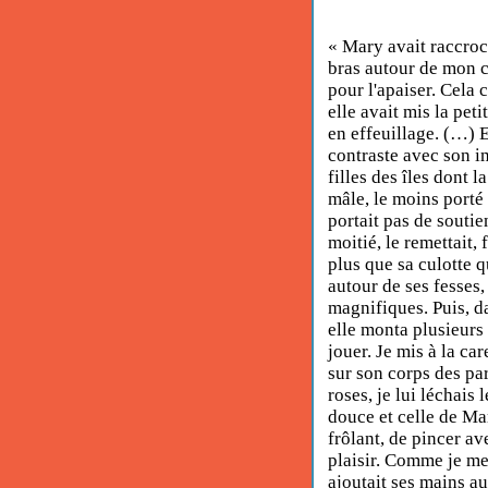
« Mary avait raccroch
bras autour de mon cou
pour l'apaiser. Cela
elle avait mis la pet
en effeuillage. (…) E
contraste avec son im
filles des îles dont 
mâle, le moins porté
portait pas de soutie
moitié, le remettait,
plus que sa culotte q
autour de ses fesses
magnifiques. Puis, da
elle monta plusieurs
jouer. Je mis à la car
sur son corps des par
roses, je lui léchais 
douce et celle de Mar
frôlant, de pincer av
plaisir. Comme je me 
ajoutait ses mains au