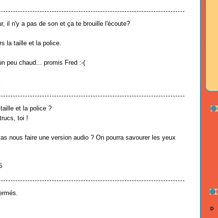
il n'y a pas de son et ça te brouille l'écoute?
 la taille et la police.
un peu chaud... promis Fred :-(
5
taille et la police ?
trucs, toi !
 vas nous faire une version audio ? On pourra savourer les yeux
5
ermés.
D