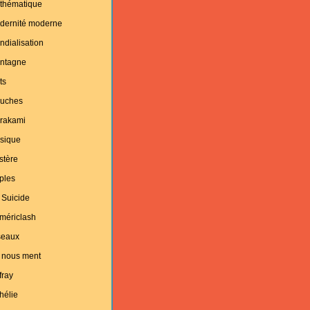
thématique
dernité moderne
dialisation
ntagne
ts
uches
rakami
sique
stère
ples
 Suicide
mériclash
seaux
 nous ment
fray
hélie