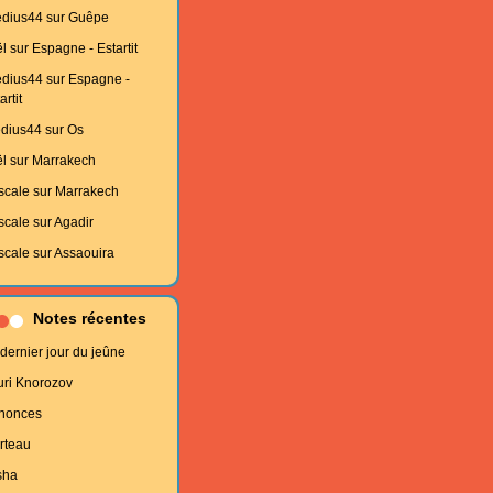
edius44
sur
Guêpe
l
sur
Espagne - Estartit
edius44
sur
Espagne -
artit
edius44
sur
Os
l
sur
Marrakech
scale
sur
Marrakech
scale
sur
Agadir
scale
sur
Assaouira
Notes récentes
dernier jour du jeûne
uri Knorozov
nonces
rteau
sha