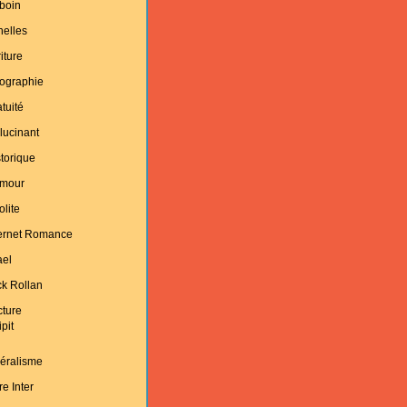
boin
helles
iture
ographie
tuité
lucinant
torique
mour
olite
ternet Romance
ael
k Rollan
cture
ipit
éralisme
re Inter