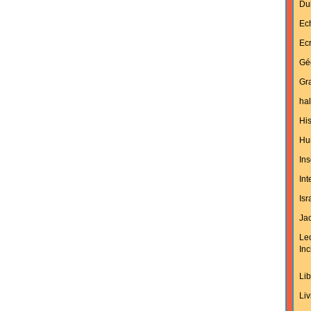
Du
Ec
Ecr
Gé
Gra
hal
His
Hu
Ins
In
Isr
Jac
Le
Inc
Lib
Liv