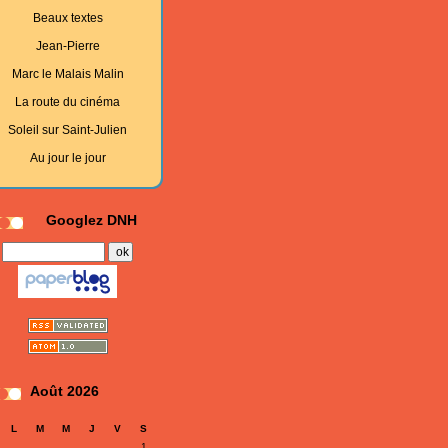
Beaux textes
Jean-Pierre
Marc le Malais Malin
La route du cinéma
Soleil sur Saint-Julien
Au jour le jour
Googlez DNH
Août 2026
L
M
M
J
V
S
1