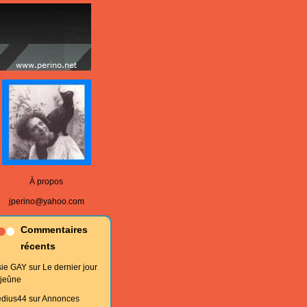
À propos
jperino@yahoo.com
Commentaires
récents
sie GAY
sur
Le dernier jour
 jeûne
edius44
sur
Annonces