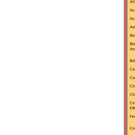
Art
Au 
Au 
Av
Bes
Bl
An
Br
Ca
Ca
Ch
Chr
Ci
Ef
Fes
Cou