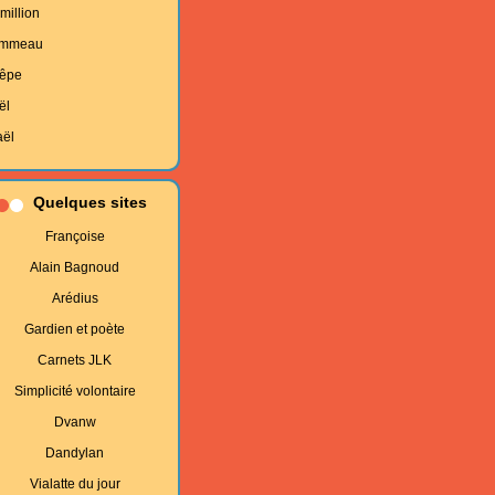
million
mmeau
êpe
ël
aël
Quelques sites
Françoise
Alain Bagnoud
Arédius
Gardien et poète
Carnets JLK
Simplicité volontaire
Dvanw
Dandylan
Vialatte du jour