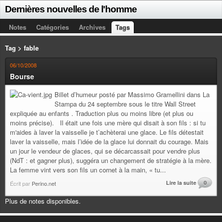
Dernières nouvelles de l'homme
Notes
Catégories
Archives
Tags
Tag > fable
06/10/2008
Bourse
Billet d’humeur posté par Massimo Gramellini dans La
Stampa du 24 septembre sous le titre Wall Street
expliquée au enfants . Traduction plus ou moins libre (et plus ou
moins précise). Il était une fois une mère qui disait à son fils : si tu
m'aides à laver la vaisselle je t’achèterai une glace. Le fils détestait
laver la vaisselle, mais l’idée de la glace lui donnait du courage. Mais
un jour le vendeur de glaces, qui se décarcassait pour vendre plus
(NdT : et gagner plus), suggéra un changement de stratégie à la mère.
La femme vint vers son fils un cornet à la main, « tu...
Lire la suite
0
Écrit par
Perino.net
Plus de notes disponibles.