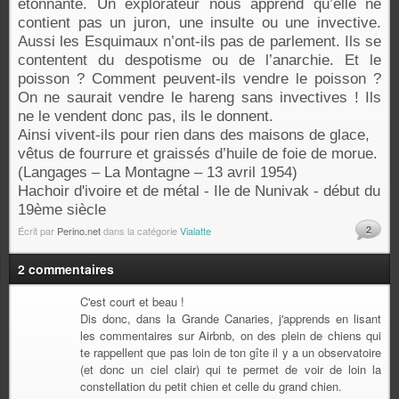
étonnante. Un explorateur nous apprend qu’elle ne
contient pas un juron, une insulte ou une invective.
Aussi les Esquimaux n’ont-ils pas de parlement. Ils se
contentent du despotisme ou de l’anarchie. Et le
poisson ? Comment peuvent-ils vendre le poisson ?
On ne saurait vendre le hareng sans invectives ! Ils
ne le vendent donc pas, ils le donnent.
Ainsi vivent-ils pour rien dans des maisons de glace,
vêtus de fourrure et graissés d’huile de foie de morue.
(Langages – La Montagne – 13 avril 1954)
Hachoir d'ivoire et de métal - Ile de Nunivak - début du
19ème siècle
2
Écrit par
Perino.net
dans la catégorie
Vialatte
2 commentaires
C'est court et beau !
Dis donc, dans la Grande Canaries, j'apprends en lisant
les commentaires sur Airbnb, on des plein de chiens qui
te rappellent que pas loin de ton gîte il y a un observatoire
(et donc un ciel clair) qui te permet de voir de loin la
constellation du petit chien et celle du grand chien.