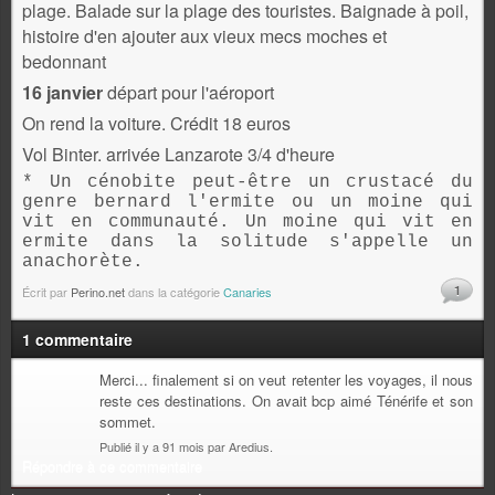
plage.
Balade sur la plage des touristes. Baignade à poil,
histoire d'en ajouter aux vieux mecs moches et
bedonnant
16 janvier
départ pour l'aéroport
On rend la voiture. Crédit 18 euros
Vol Binter. arrivée Lanzarote 3/4 d'heure
* Un cénobite peut-être un crustacé du
genre bernard l'ermite ou un moine qui
vit en communauté. Un moine qui vit en
ermite dans la solitude s'appelle un
anachorète.
1
Écrit par
Perino.net
dans la catégorie
Canaries
1 commentaire
Merci... finalement si on veut retenter les voyages, il nous
reste ces destinations. On avait bcp aimé Ténérife et son
sommet.
Publié il y a 91 mois par Aredius.
Répondre à ce commentaire