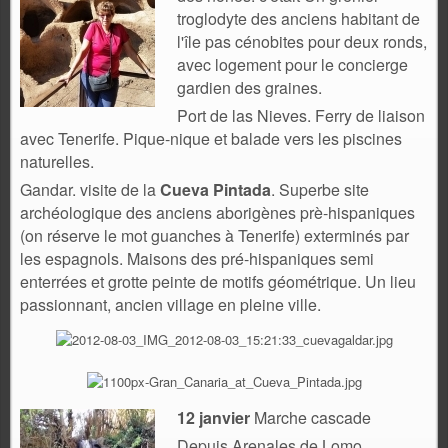
troglodyte des anciens habitant de
l'île pas cénobites pour deux ronds,
avec logement pour le concierge
gardien des graines.
Port de las Nieves. Ferry de liaison
avec Tenerife. Pique-nique et b
alade vers les piscines
naturelles.
Gandar. visite de la
Cueva Pintada
.
Superbe site
archéologique des anciens aborigènes prè-hispaniques
(on réserve le mot guanches à Tenerife) exterminés par
les espagnols.
Maisons des pré-hispaniques semi
enterrées et grotte peinte de motifs géométrique. Un lieu
passionnant, ancien village en pleine ville.
12 janvier
Marche cascade
Depuis Arenales de Lomo