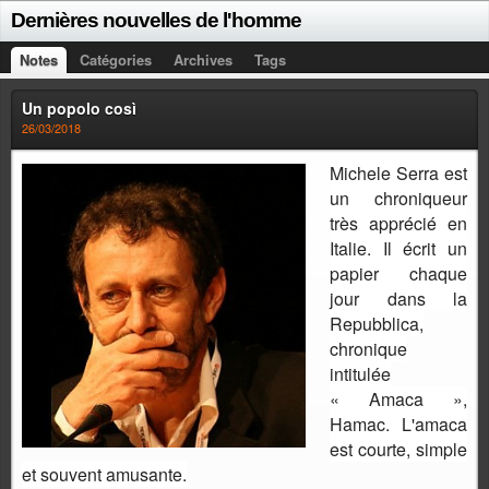
Dernières nouvelles de l'homme
Notes
Catégories
Archives
Tags
Un popolo così
26/03/2018
Michele Serra est
un chroniqueur
très apprécié en
Italie. Il écrit un
papier chaque
jour dans la
Repubblica,
chronique
intitulée
« Amaca »,
Hamac. L'amaca
est courte, simple
et souvent amusante.