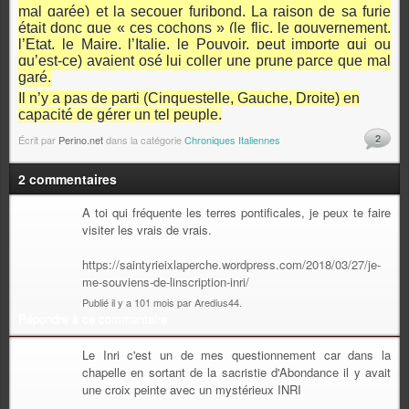
mal garée) et la secouer furibond. La raison de sa furie
était donc que « ces cochons » (le flic, le gouvernement,
l’Etat, le Maire, l’Italie, le Pouvoir, peut importe qui ou
qu’est-ce) avaient osé lui coller une prune parce que mal
garé.
Il n’y a pas de parti (Cinquestelle, Gauche, Droite) en
capacité de gérer un tel peuple.
2
Écrit par
Perino.net
dans la catégorie
Chroniques Italiennes
2 commentaires
A toi qui fréquente les terres pontificales, je peux te faire
visiter les vrais de vrais.
https://saintyrieixlaperche.wordpress.com/2018/03/27/je-
me-souviens-de-linscription-inri/
Publié il y a 101 mois par Aredius44.
Répondre à ce commentaire
Le Inri c'est un de mes questionnement car dans la
chapelle en sortant de la sacristie d'Abondance il y avait
une croix peinte avec un mystérieux INRI