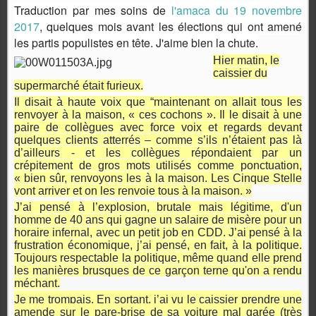
Traduction par mes soins de
l'amaca du 19 novembre
2017
, quelques mois avant les élections qui ont amené
les partis populistes en tête. J'aime bien la chute.
Hier matin, le
caissier du
supermarché était furieux.
Il disait à haute voix que “maintenant on allait tous les
renvoyer à la maison, « ces cochons ». Il le disait à une
paire de collègues avec force voix et regards devant
quelques clients atterrés – comme s’ils n’étaient pas là
d’ailleurs - et les collègues répondaient par un
crépitement de gros mots utilisés comme ponctuation,
« bien sûr, renvoyons les à la maison. Les Cinque Stelle
vont arriver et on les renvoie tous à la maison. »
J’ai pensé à l’explosion, brutale mais légitime, d'un
homme de 40 ans qui gagne un salaire de misère pour un
horaire infernal, avec un petit job en CDD. J’ai pensé à la
frustration économique, j’ai pensé, en fait, à la politique.
Toujours respectable la politique, même quand elle prend
les manières brusques de ce garçon terne qu'on a rendu
méchant.
Je me trompais.
En sortant, j’ai vu le caissier prendre une
amende sur le pare-brise de sa voiture mal garée (très