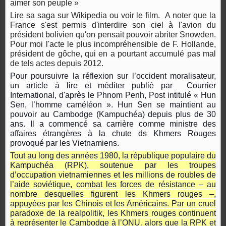
aimer son peuple »
Lire sa saga sur Wikipedia ou voir le film. A noter que la
France s'est permis d'interdire son ciel à l'avion du
président bolivien qu'on pensait pouvoir abriter Snowden.
Pour moi l'acte le plus incompréhensible de F. Hollande,
président de gôche, qui en a pourtant accumulé pas mal
de tels actes depuis 2012.
Pour poursuivre la réflexion sur l’occident moralisateur,
un article à lire et méditer publié par Courrier
International, d'après le Phnom Penh, Post intitulé « Hun
Sen, l’homme caméléon ». Hun Sen se maintient au
pouvoir au Cambodge (Kampuchéa) depuis plus de 30
ans. Il a commencé sa carrière comme ministre des
affaires étrangères à la chute ds
Khmers
Rouges
provoqué par les Vietnamiens.
Tout au long des années 1980, la république populaire du
Kampuchéa (RPK), soutenue par les troupes
d’occupation vietnamiennes et les millions de roubles de
l’aide soviétique, combat les forces de résistance – au
nombre desquelles figurent les Khmers rouges –,
appuyées par les Chinois et les Américains. Par un cruel
paradoxe de la realpolitik, les Khmers rouges continuent
à représenter le Cambodge à l’ONU, alors que la RPK et