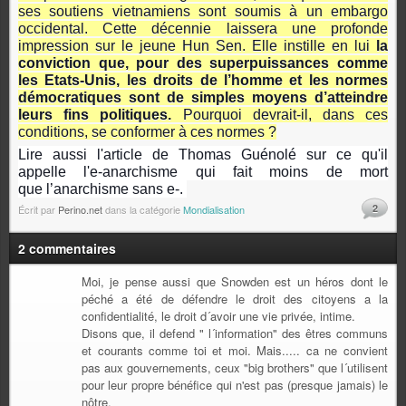
ses soutiens vietnamiens sont soumis à un embargo
occidental. Cette décennie laissera une profonde
impression sur le jeune Hun Sen. Elle instille en lui
la
conviction que, pour des superpuissances comme
les Etats-Unis, les droits de l’homme et les normes
démocratiques sont de simples moyens d’atteindre
leurs fins politiques.
Pourquoi devrait-il, dans ces
conditions, se conformer à ces normes ?
Lire aussi
l'article de Thomas Guénolé
sur ce qu'il
appelle l'e-anarchisme qui fait moins de mort
que
l’anarchisme
sans e-.
2
Écrit par
Perino.net
dans la catégorie
Mondialisation
2 commentaires
Moi, je pense aussi que Snowden est un héros dont le
péché a été de défendre le droit des citoyens a la
confidentialité, le droit d´avoir une vie privée, intime.
Disons que, il defend " l´information" des êtres communs
et courants comme toi et moi. Mais..... ca ne convient
pas aux gouvernements, ceux "big brothers" que l´utilisent
pour leur propre bénéfice qui n'est pas (presque jamais) le
nôtre.