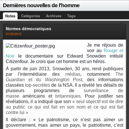
Dernières nouvelles de l'homme
Notes
Catégories
Archives
Tags
Normes démocratiques
31/03/2015
Je me réjouis de
voir au
Rouge et
Noir
le documentaire sur Edward Snowden intitulé
Citizenfour. Je crois que cet homme est un héros.
À partir de
juin
2013
, Snowden, 30 ans, rend publiques
par l'intermédiaire des
médias
, notamment
The
Guardian
et du
Washington Post
, des informations
classées
top-secrètes
de la NSA. Il a révélé les détails de
plusieurs programmes de
surveillance de
masse
américains et
britanniques.
Pour justifier ses
révélations, il a indiqué que son
« seul objectif est de dire
au public ce qui est fait en son nom et ce qui est fait
contre lui »
Il déclare : « Le patriotisme, ce n’est pas aimer un
gouvernement, mais aimer un pays, le patriotisme, c’est