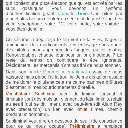
qui contient une puce électronique qui est activée par les
sucs gastriques. Vous devenez un système
d’authentification géant,
rapporte
Time
.
Une pilule par
jour et plus besoin d’entrer un seul mot de passe, touchez
votre smartphone, votre PC, votre porte, votre voiture :
vous êtes identifié.
Ce sésame a déjà reçu le feu vert de la FDA, l’agence
américaine des médicaments. On envisage sans doute
des pilules pour apprendre les langues ou les maths.
Renouvelables chaque jour pour un prix modique ? Le
reste du temps on continuera à être ignorants.
Décidément, les mercantis n'ont pas fini de nous étonner.
Dans son
article Courrier international
essaie de nous
rassurez mais perso j’ai la trouille. Je me dis qu’on essaie
de me dorer la pilule et cela ne calme pas mes brûlures
d’estomac ni mes bourdonnements d’oreille.
Vocabulaire: Subliminal
vient de liminal. Liminal et
liminaire sont des mots qui viennent du latin liminis, relatif
au
seuil
(qui se dit limen), avec peut-être (dit Alain Rey
avec précaution) un lien avec
limite
(limes, chemin
bordant un domaine).
Subliminal veut dire en dessous du seuil (de conscience
pour ce qui nous occupe).
Préliminaire
a remplacé