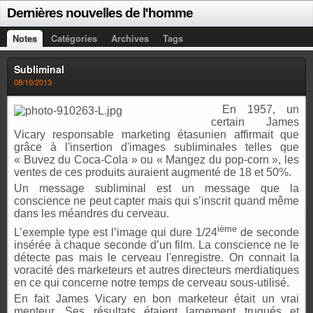
Dernières nouvelles de l'homme
Notes
Catégories
Archives
Tags
Subliminal
08/10/2013
En 1957, un
certain James
Vicary responsable marketing étasunien affirmait que
grâce à l'insertion d'images subliminales telles que
« Buvez du Coca-Cola » ou « Mangez du pop-corn », les
ventes de ces produits auraient augmenté de 18 et 50%.
Un message subliminal est un message que la
conscience ne peut capter mais qui s’inscrit quand même
dans les méandres du cerveau.
ième
L’exemple type est l’image qui dure 1/24
de seconde
insérée à chaque seconde d’un film. La conscience ne le
détecte pas mais le cerveau l'enregistre. On connait la
voracité des marketeurs et autres directeurs merdiatiques
en ce qui concerne notre temps de cerveau sous-utilisé.
En fait James Vicary en bon marketeur était un vrai
menteur. Ses résultats étaient largement truqués et