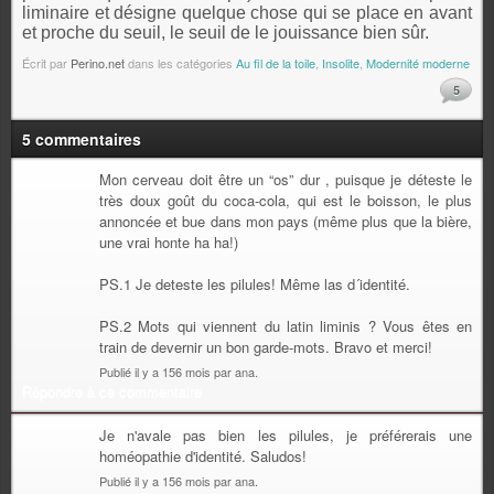
liminaire et désigne quelque chose qui se place en avant
et proche du seuil, le seuil de le jouissance bien sûr.
Écrit par
Perino.net
dans les catégories
Au fil de la toile
,
Insolite
,
Modernité moderne
5
5 commentaires
Mon cerveau doit être un “os” dur , puisque je déteste le
très doux goût du coca-cola, qui est le boisson, le plus
annoncée et bue dans mon pays (même plus que la bière,
une vrai honte ha ha!)
PS.1 Je deteste les pilules! Même las d´identité.
PS.2 Mots qui viennent du latin liminis ? Vous êtes en
train de devernir un bon garde-mots. Bravo et merci!
Publié il y a 156 mois par ana.
Répondre à ce commentaire
Je n'avale pas bien les pilules, je préférerais une
homéopathie d'identité. Saludos!
Publié il y a 156 mois par ana.