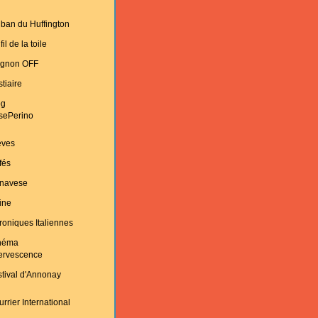
ban du Huffington
fil de la toile
ignon OFF
tiaire
og
sePerino
èves
fés
navese
ine
oniques Italiennes
néma
fervescence
tival d'Annonay
rrier International