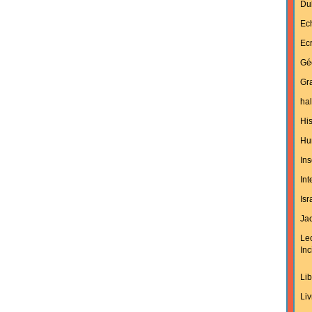
Du
Ec
Ecr
Gé
Gra
hal
His
Hu
Ins
In
Isr
Jac
Le
Inc
Lib
Liv