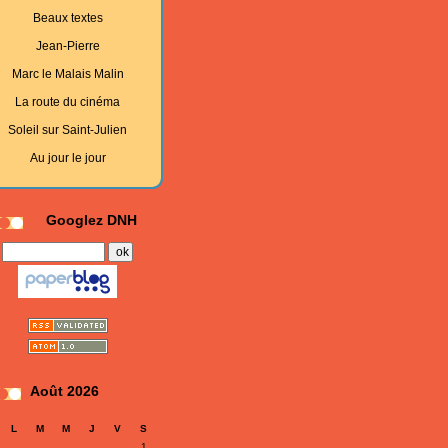
Beaux textes
Jean-Pierre
Marc le Malais Malin
La route du cinéma
Soleil sur Saint-Julien
Au jour le jour
Googlez DNH
Août 2026
L
M
M
J
V
S
1