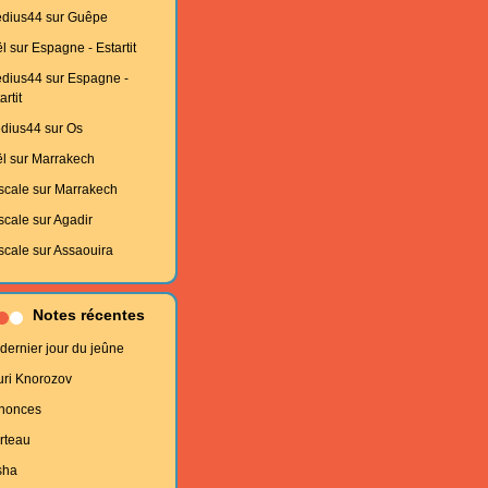
edius44
sur
Guêpe
l
sur
Espagne - Estartit
edius44
sur
Espagne -
artit
edius44
sur
Os
l
sur
Marrakech
scale
sur
Marrakech
scale
sur
Agadir
scale
sur
Assaouira
Notes récentes
dernier jour du jeûne
uri Knorozov
nonces
rteau
sha