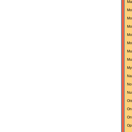
Ma
Mo
Mon
Mo
Mo
Mo
Mu
Mu
My
Na
No
Nu
Oi
On
On
Op