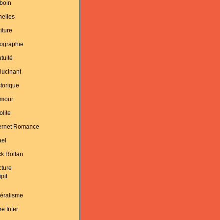
boin
helles
iture
ographie
tuité
lucinant
torique
mour
olite
ternet Romance
ael
k Rollan
cture
ipit
éralisme
re Inter