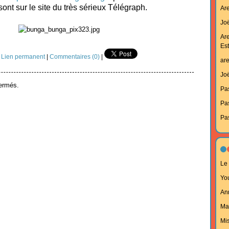
sont sur le site du très sérieux Télégraph.
Ar
Joë
Ar
Est
|
Lien permanent
|
Commentaires (0)
|
ar
Joë
ermés.
Pa
Pa
Pa
Le 
Yo
An
Ma
Mi