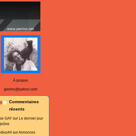
À propos
jperino@yahoo.com
Commentaires
récents
sie GAY
sur
Le dernier jour
 jeûne
edius44
sur
Annonces