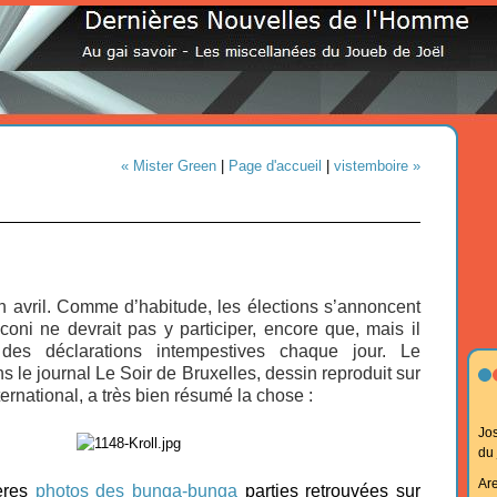
« Mister Green
|
Page d'accueil
|
vistemboire »
en avril. Comme d’habitude, les élections s’annoncent
oni ne devrait pas y participer, encore que, mais il
es déclarations intempestives chaque jour. Le
s le journal Le Soir de Bruxelles, dessin reproduit sur
ternational, a très bien résumé la chose :
Jo
du
Ar
ières
photos des bunga-bunga
parties retrouvées sur