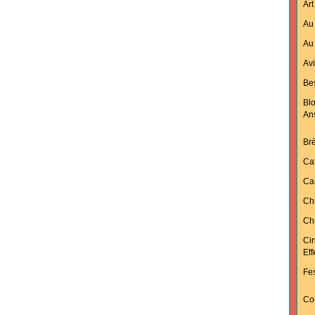
Art
Au 
Au 
Av
Bes
Bl
An
Br
Ca
Ca
Ch
Chr
Ci
Ef
Fes
Cou