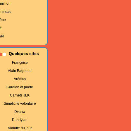
million
mmeau
êpe
ël
aël
Quelques sites
Françoise
Alain Bagnoud
Arédius
Gardien et poète
Carnets JLK
Simplicité volontaire
Dvanw
Dandylan
Vialatte du jour