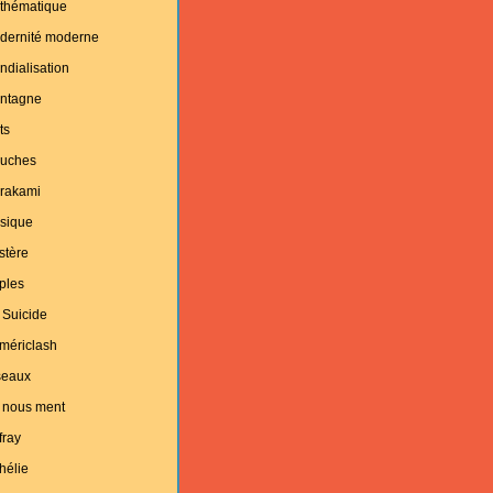
thématique
dernité moderne
dialisation
ntagne
ts
uches
rakami
sique
stère
ples
 Suicide
mériclash
seaux
 nous ment
fray
hélie