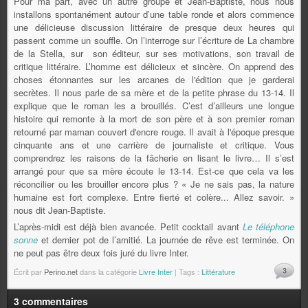
Pour ma part, avec un autre groupe et Jean-Baptiste, nous nous
installons spontanément autour d’une table ronde et alors commence
une délicieuse discussion littéraire de presque deux heures qui
passent comme un souffle. On l’interroge sur l’écriture de La chambre
de la Stella, sur son éditeur, sur ses motivations, son travail de
critique littéraire. L’homme est délicieux et sincère. On apprend des
choses étonnantes sur les arcanes de l'édition que je garderai
secrètes. Il nous parle de sa mère et de la petite phrase du 13-14. Il
explique que le roman les a brouillés. C’est d’ailleurs une longue
histoire qui remonte à la mort de son père et à son premier roman
retourné par maman couvert d'encre rouge. Il avait à l'époque presque
cinquante ans et une carrière de journaliste et critique. Vous
comprendrez les raisons de la fâcherie en lisant le livre… Il s’est
arrangé pour que sa mère écoute le 13-14. Est-ce que cela va les
réconcilier ou les brouiller encore plus ? « Je ne sais pas, la nature
humaine est fort complexe. Entre fierté et colère... Allez savoir. »
nous dit Jean-Baptiste.
L’après-midi est déjà bien avancée. Petit cocktail avant
Le téléphone
sonne
et dernier pot de l’amitié. La journée de rêve est terminée. On
ne peut pas être deux fois juré du livre Inter.
3
Écrit par
Perino.net
dans la catégorie
Livre Inter
| Tags :
Littérature
3 commentaires