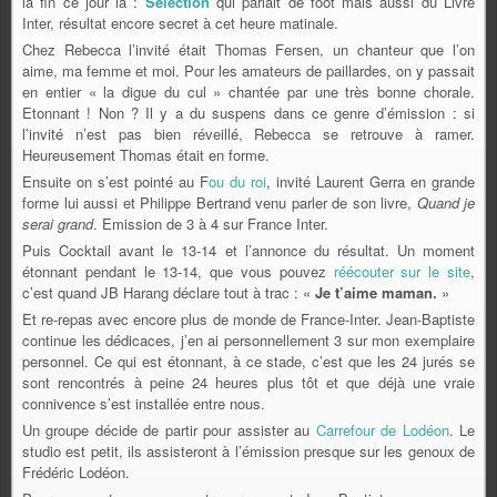
la fin ce jour là :
Sélection
qui parlait de foot mais aussi du Livre
Inter, résultat encore secret à cet heure matinale.
Chez Rebecca l’invité était Thomas Fersen, un chanteur que l’on
aime, ma femme et moi. Pour les amateurs de paillardes, on y passait
en entier « la digue du cul » chantée par une très bonne chorale.
Etonnant ! Non ? Il y a du suspens dans ce genre d’émission : si
l’invité n’est pas bien réveillé, Rebecca se retrouve à ramer.
Heureusement Thomas était en forme.
Ensuite on s’est pointé au F
ou du roi
, invité Laurent Gerra en grande
forme lui aussi et Philippe Bertrand venu parler de son livre,
Quand je
serai grand
. Emission de 3 à 4 sur France Inter.
Puis Cocktail avant le 13-14 et l’annonce du résultat. Un moment
étonnant pendant le 13-14, que vous pouvez
réécouter sur le site
,
c’est quand JB Harang déclare tout à trac : «
Je t’aime maman.
»
Et re-repas avec encore plus de monde de France-Inter. Jean-Baptiste
continue les dédicaces, j’en ai personnellement 3 sur mon exemplaire
personnel. Ce qui est étonnant, à ce stade, c’est que les 24 jurés se
sont rencontrés à peine 24 heures plus tôt et que déjà une vraie
connivence s’est installée entre nous.
Un groupe décide de partir pour assister au
Carrefour de Lodéon
. Le
studio est petit, ils assisteront à l’émission presque sur les genoux de
Frédéric Lodéon.