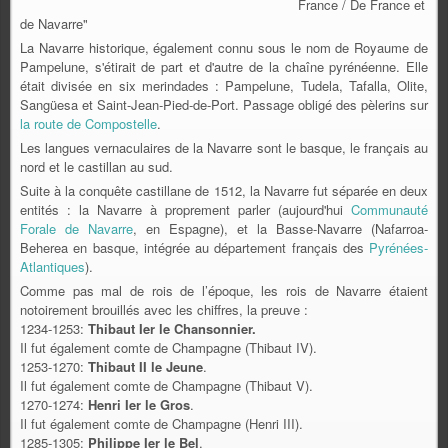
France / De France et
de Navarre"
La Navarre historique, également connu sous le nom de Royaume de
Pampelune, s'étirait de part et d'autre de la chaîne pyrénéenne. Elle
était divisée en six merindades : Pampelune, Tudela, Tafalla, Olite,
Sangüesa et Saint-Jean-Pied-de-Port. Passage obligé des pèlerins sur
la route de Compostelle
.
Les langues vernaculaires de la Navarre sont le basque, le français au
nord et le castillan au sud.
Suite à la conquête castillane de 1512, la Navarre fut séparée en deux
entités : la Navarre à proprement parler (aujourd'hui
Communauté
Forale de Navarre
, en Espagne), et la Basse-Navarre (Nafarroa-
Beherea en basque, intégrée au département français des
Pyrénées-
Atlantiques
).
Comme pas mal de rois de l’époque, les rois de Navarre étaient
notoirement brouillés avec les chiffres, la preuve :
1234-1253:
Thibaut Ier le Chansonnier.
Il fut également comte de Champagne (Thibaut IV).
1253-1270:
Thibaut II le Jeune
.
Il fut également comte de Champagne (Thibaut V).
1270-1274:
Henri Ier le Gros
.
Il fut également comte de Champagne (Henri III).
1285-1305:
Philippe Ier le Bel
,