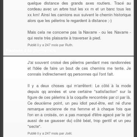
quelque distance des grands axes routiers. Tracé au
cordeau avec un arbre tout les xx m et un banc tous les
xx km! Ainsi les camions eux suivent le chemin historique
alors que les pélerins le regardent à distance ;-)
Mais cela ne concerne pas la Navarre - ou les Navarre -
qui reste très plaisante à traverser à pied.
Publié il y a 247 mois par Ruth.
Répondre à ce commentaire
J'ai souvent croisé des pèlerins pendant mes randonnées
et l'idée de faire un bout de ces chemins me tente. Je
connais indirectement qq personnes qui l'ont fait.
Il y a deux choses qui m'arrêtent: Le côté à la mode
depuis qq années et une certaine "satisfaction" sur la
figure de ces pèlerins à la coquille rencontrés par ci par là.
Ce deuxième point, un peu idiot peut-être, est né d'une
remarque ancienne de ma femme et à chaque fois que
l'on en a croisés, on a pas manqué d'être agacé par le (et
aussi de se gausser du) côté béat, trop gentil et un peu
"secte".
Publié il y a 247 mois par Joël.