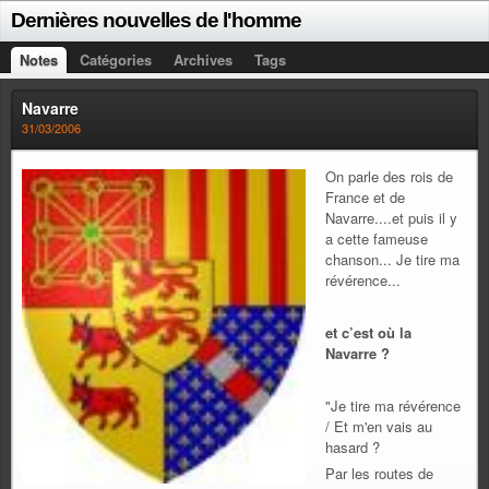
Dernières nouvelles de l'homme
Notes
Catégories
Archives
Tags
Navarre
31/03/2006
On parle des rois de
France et de
Navarre....et puis il y
a cette fameuse
chanson... Je tire ma
révérence...
et c’est où la
Navarre ?
"Je tire ma révérence
/ Et m'en vais au
hasard ?
Par les routes de