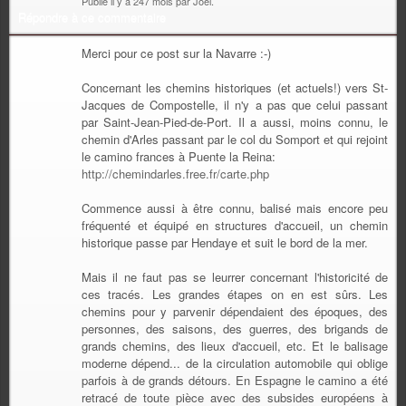
Publié il y a 247 mois par Joël.
Répondre à ce commentaire
Merci pour ce post sur la Navarre :-)
Concernant les chemins historiques (et actuels!) vers St-
Jacques de Compostelle, il n'y a pas que celui passant
par Saint-Jean-Pied-de-Port. Il a aussi, moins connu, le
chemin d'Arles passant par le col du Somport et qui rejoint
le camino frances à Puente la Reina:
http://chemindarles.free.fr/carte.php
Commence aussi à être connu, balisé mais encore peu
fréquenté et équipé en structures d'accueil, un chemin
historique passe par Hendaye et suit le bord de la mer.
Mais il ne faut pas se leurrer concernant l'historicité de
ces tracés. Les grandes étapes on en est sûrs. Les
chemins pour y parvenir dépendaient des époques, des
personnes, des saisons, des guerres, des brigands de
grands chemins, des lieux d'accueil, etc. Et le balisage
moderne dépend... de la circulation automobile qui oblige
parfois à de grands détours. En Espagne le camino a été
retracé de toute pièce avec des subsides européens à