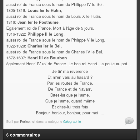
aussi roi de France sous le nom de Philippe IV le Bel.
1305-1316:
Louis Ier le Hutin
,
aussi roi de France sous le nom de Louis X le Hutin.
1316:
Jean Ier le Posthume
.
Egalement roi de France. Mort à l'âge de 5 jours.
1316-1322:
Philippe II le Long
,
aussi roi de France sous le nom de Philippe V le Long.
1322-1328:
Charles Ier le Bel
,
aussi roi de France sous le nom de Charles IV le Bel.
1572-1607:
Henri III de Bourbon
également Henri IV roi de France. Le bon roi Henri. La poule au pot...
Je tir' ma révérence
Et m'en vais au hasard ?
Par les routes de France,
De France et de Navarr',
Dites-lui que je l'aime,
Que je l'aime, quand même
Et dites-lui trois fois
Bonjour, bonjour, bonjour, pour moi !...
6
Écrit par
Perino.net
dans la catégorie
Géographie
6 commentaires