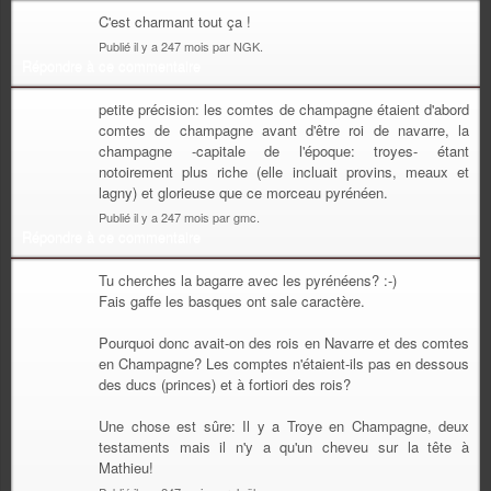
C'est charmant tout ça !
Publié il y a 247 mois par NGK.
Répondre à ce commentaire
petite précision: les comtes de champagne étaient d'abord
comtes de champagne avant d'être roi de navarre, la
champagne -capitale de l'époque: troyes- étant
notoirement plus riche (elle incluait provins, meaux et
lagny) et glorieuse que ce morceau pyrénéen.
Publié il y a 247 mois par gmc.
Répondre à ce commentaire
Tu cherches la bagarre avec les pyrénéens? :-)
Fais gaffe les basques ont sale caractère.
Pourquoi donc avait-on des rois en Navarre et des comtes
en Champagne? Les comptes n'étaient-ils pas en dessous
des ducs (princes) et à fortiori des rois?
Une chose est sûre: Il y a Troye en Champagne, deux
testaments mais il n'y a qu'un cheveu sur la tête à
Mathieu!