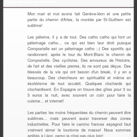
Répondre à ce commentaire
Mon mari et moi avons fait Genève-léon et une petite
partie du chemin d'Arles, la montée par St-Guilhem est
sublime!
Les pélerins, il y a de tout. Des catho catho qui font un
pélerinage catho... ce qui est bien leur droit puisque
Compostelle est un pélerinage catho ;-) Des sportifs qui
randonnent: après le tour du Mont-Blanc le chemin de
Compostelle. Des cyclistes. Des amoureux de l'histoire,
de l'art et des vieilles pierres, ils ne sont pas déçus. Des
blessés de la vie qui ont besoin d'un break, il y en a
beaucoup. Des chercheurs en spiritualité et même en
ésotérisme de tout accabit. Quelques clochards qui
clochardisent. En Espagne on trouve des gîtes pour 3 ou
5 euros la nuit, avec souvent un coin pour faire la
cuisine... et internet!
Les parties les moins fréquentées du chemin peuvent être
sublimes... mais peuvent aussi traverser des zones
industrielles. Pour faire le camino frances espagnol faut
vraiment aimer le tourisme de masse! Nous sommes
arrêtés à Léon, perso je n'irai pas plus loin!