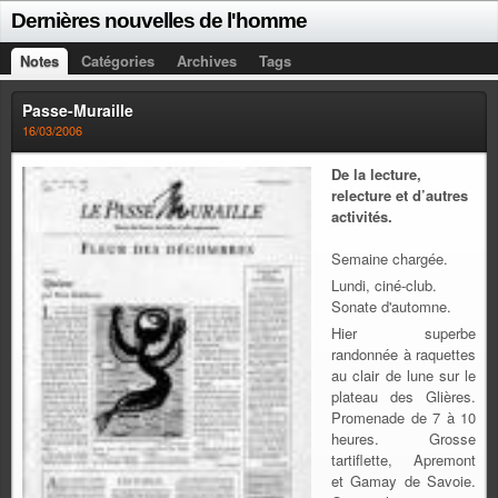
Dernières nouvelles de l'homme
Notes
Catégories
Archives
Tags
Passe-Muraille
16/03/2006
De la lecture,
relecture et d’autres
activités.
Semaine chargée.
Lundi, ciné-club.
Sonate d'automne.
Hier superbe
randonnée à raquettes
au clair de lune sur le
plateau des Glières.
Promenade de 7 à 10
heures. Grosse
tartiflette, Apremont
et Gamay de Savoie.