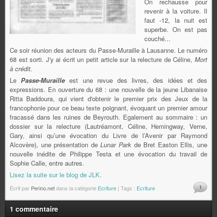
On rechausse pour
revenir à la voiture. Il
faut -12, la nuit est
superbe. On est pas
couché...
Ce soir réunion des acteurs du Passe-Muraille à Lausanne. Le numéro
68 est sorti. J'y ai écrit un petit article sur la relecture de Céline,
Mort
à crédit.
Le
Passe-Muraille
est une revue des livres, des idées et des
expressions. En ouverture du 68 : une nouvelle de la jeune Libanaise
Ritta Baddoura, qui vient d'obtenir le premier prix des Jeux de la
francophonie pour ce beau texte poignant, évoquant un premier amour
fracassé dans les ruines de Beyrouth. Egalement au sommaire : un
dossier sur la relecture (Lautréamont, Céline, Hemingway, Verne,
Gary, ainsi qu’une évocation du Livre de l’Avenir par Raymond
Alcovère), une présentation de
Lunar Park
de Bret Easton Ellis, une
nouvelle inédite de Philippe Testa et une évocation du travail de
Sophie Calle, entre autres.
Lisez la suite sur le blog de JLK.
1
Écrit par
Perino.net
dans la catégorie
Ecriture
| Tags :
Ecriture
1 commentaire