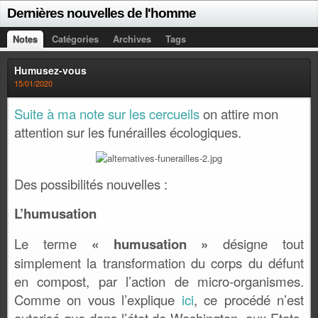
Dernières nouvelles de l'homme
Notes
Catégories
Archives
Tags
Humusez-vous
15/01/2020
Suite à ma note sur les cercueils
on attire mon
attention sur les funérailles écologiques.
Des possibilités nouvelles :
L’humusation
Le terme
« humusation »
désigne tout
simplement la transformation du corps du défunt
en compost, par l’action de micro-organismes.
Comme on vous l’explique
ici
, ce procédé n’est
autorisé que dans l’état de Washington, aux Etats-