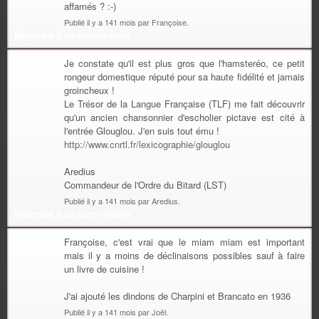
affamés ? :-)
Publié il y a 141 mois par Françoise.
Répondre à ce commentaire
Je constate qu'il est plus gros que l'hamsteréo, ce petit
rongeur domestique réputé pour sa haute fidélité et jamais
groincheux !
Le Trésor de la Langue Française (TLF) me fait découvrir
qu'un ancien chansonnier d'escholier pictave est cité à
l'entrée Glouglou. J'en suis tout ému !
http://www.cnrtl.fr/lexicographie/glouglou
Aredius
Commandeur de l'Ordre du Bitard (LST)
Publié il y a 141 mois par Aredius.
Répondre à ce commentaire
Françoise, c'est vrai que le miam miam est important
mais il y a moins de déclinaisons possibles sauf à faire
un livre de cuisine !
J'ai ajouté les dindons de Charpini et Brancato en 1936
Publié il y a 141 mois par Joël.