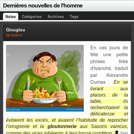
Dernières nouvelles de l'homme
Notes
Catégories
Archives
Tags
Glouglou
28/12/2014
En ces jours de
fête une petite
phrase tirée
d'Ivanohé, traduit
par Alexandre
Dumas
En se
:
livrant aux
plaisirs de la
table, ils
recherchaient la
délicatesse et
évitaient les excès, et avaient l’habitude de reprocher
l’ivrognerie et la
gloutonnerie
aux Saxons vaincus,
J'en
comme des vices inhérents à leur basse condition.
d