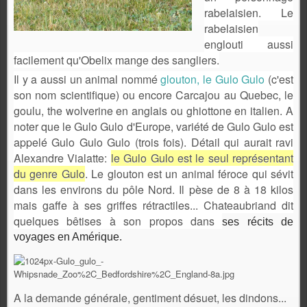
rabelaisien. Le
rabelaisien
englouti aussi
facilement qu'Obelix mange des sangliers.
Il y a aussi un animal nommé
glouton, le Gulo Gulo
(c'est
son nom scientifique) ou encore Carcajou au Quebec, le
goulu, the wolverine en anglais ou ghiottone en italien. A
noter que le Gulo Gulo d'Europe, variété de Gulo Gulo est
appelé Gulo Gulo Gulo (trois fois). Détail qui aurait ravi
Alexandre Vialatte:
le Gulo Gulo est le seul représentant
du genre Gulo
. Le glouton est un animal féroce qui sévit
dans les environs du pôle Nord. Il pèse de 8 à 18 kilos
mais gaffe à ses griffes rétractiles... Chateaubriand dit
quelques bêtises à son propos d
ans
ses récits de
voyages en Amérique.
A la demande générale, gentiment désuet, les dindons...