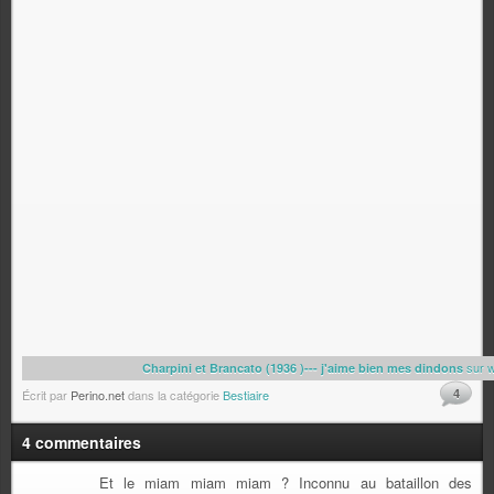
sur w
Charpini et Brancato (1936 )--- j'aime bien mes dindons
4
Écrit par
Perino.net
dans la catégorie
Bestiaire
4 commentaires
Et le miam miam miam ? Inconnu au bataillon des