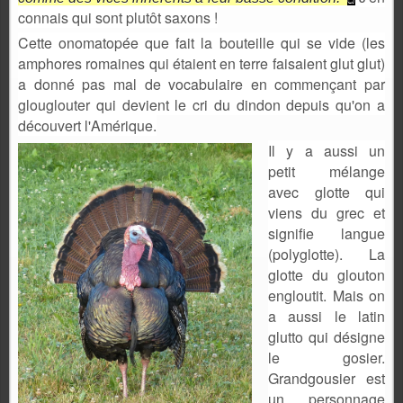
connais qui sont plutôt saxons !
Cette onomatopée que fait la bouteille qui se vide (les
amphores romaines qui étaient en terre faisaient glut glut)
a donné pas mal de vocabulaire en commençant par
glouglouter qui devient le cri du dindon depuis qu'on a
découvert l'Amérique.
Il y a aussi un
petit mélange
avec glotte qui
viens du grec et
signifie langue
(polyglotte). La
glotte du glouton
engloutit. Mais on
a aussi le latin
glutto qui désigne
le gosier.
Grandgousier est
un personnage