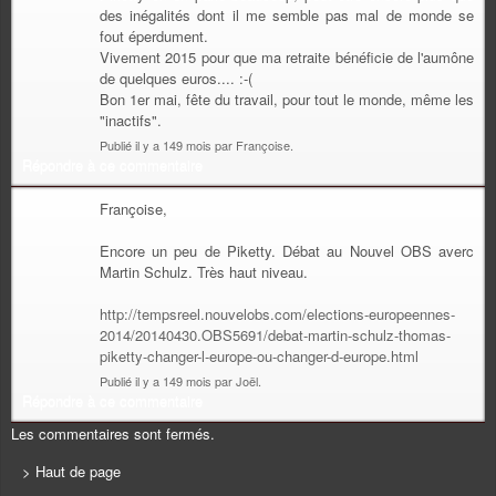
des inégalités dont il me semble pas mal de monde se
fout éperdument.
Vivement 2015 pour que ma retraite bénéficie de l'aumône
de quelques euros.... :-(
Bon 1er mai, fête du travail, pour tout le monde, même les
"inactifs".
Publié il y a 149 mois par Françoise.
Répondre à ce commentaire
Françoise,
Encore un peu de Piketty. Débat au Nouvel OBS averc
Martin Schulz. Très haut niveau.
http://tempsreel.nouvelobs.com/elections-europeennes-
2014/20140430.OBS5691/debat-martin-schulz-thomas-
piketty-changer-l-europe-ou-changer-d-europe.html
Publié il y a 149 mois par Joël.
Répondre à ce commentaire
Les commentaires sont fermés.
> Haut de page