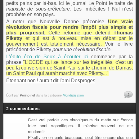
petits pains par là-bas. Ici le journal Le Point le traite de
marxiste de sous-préfecture.
Les imbéciles ! Nul n’est
prophète en son pays.
A noter que Nouvelle Donne préconise
Une vraie
révolution fiscale pour rendre l’impôt plus simple et
plus progressif.
Cette réforme que défend
Thomas
Piketty
et qui est à nouveau mise en débat par le
gouvernement est totalement nécessaire.
Voir le livre
précédent de Piketty
pour une révolution fiscale.
L'édito éco de Seux à écouter ici
commence par la
phrase
"
L’OCDE qui se lance sur les inégalités, c’est un
peu la conversion de Saint Paul sur le chemin de Damas,
un Saint Paul qui aurait marché avec Piketty..."
Étonnant non ! aurait dit l'ami Desproges
2
Écrit par
Perino.net
dans la catégorie
Mondialisation
2 commentaires
C'est vrai parfois ces chroniqueurs du matin sur France
Inter sont soporifiques. Il m'arrive souvent de me
rendormir.
Piketty on en parle beaucoup, peut être encore plus que