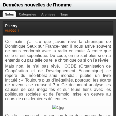
Dernières nouvelles de l'homme
Notes
Catégories
Archives
Tags
Piketty
01/05/2014
Ce matin, j’ai cru que j'avais rêvé la chronique de
Dominique Seux sur France-Inter. Il nous arrive souvent
de nous rendormir avec la radio en route. A croire que
celle-ci est soporifique. Du coup, on ne sait plus si on a
entendu ou pas telle ou telle chronique ou si on l'a rêvée.
Mais non, je n’ai pas rêvé, l’OCDE (
Organisation de
Coopération et de
Développement Economique)
ce
repère du néo-libéralisme mondial, publie un livre
intitulé :
« Toujours plus d’inégalités, pourquoi les écarts
de revenus se creusent ? » Ce document analyse les
causes de ces inégalités et sur leurs liens avec les
politiques sociales et de l’emploi mise en oeuvre au
cours de ces dernières décennies.
On dirait que certains sont en train de comprendre les