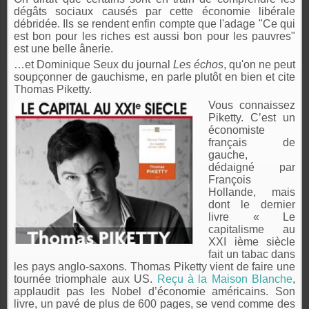
dégâts sociaux causés par cette économie libérale
débridée. Ils se rendent enfin compte que l'adage "Ce qui
est bon pour les riches est aussi bon pour les pauvres"
est une belle ânerie.
…
et Dominique Seux du journal
Les échos
, qu'on ne peut
soupçonner de gauchisme, en parle plutôt en bien et cite
Thomas Piketty.
Vous connaissez
Piketty. C’est un
économiste
français de
gauche,
dédaigné par
François
Hollande, mais
dont le dernier
livre « Le
capitalisme au
XXI ième siècle
fait un tabac dans
les pays anglo-saxons. Thomas Piketty vient de faire une
tournée triomphale aux US.
Reçu à la Maison Blanche
,
applaudit pas les Nobel d’économie américains. Son
livre, un pavé de plus de 600 pages, se vend comme des