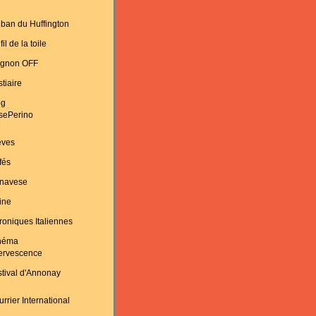
ban du Huffington
fil de la toile
ignon OFF
tiaire
og
sePerino
èves
fés
navese
ine
oniques Italiennes
néma
fervescence
tival d'Annonay
rrier International