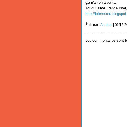
Ça n'a rien à voir ...
Toi qui aime France Inter,
http://lefenetrou.blogspot
Écrit par :
Aredius
| 06/12/
Les commentaires sont f