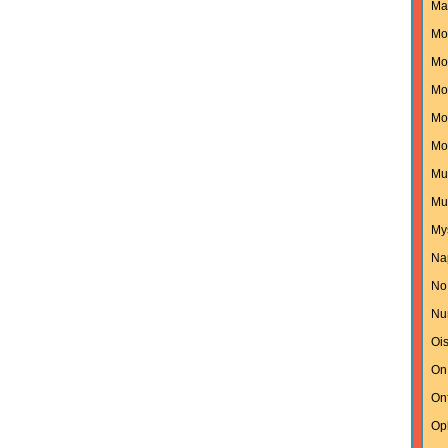
Ma
Mo
Mon
Mo
Mo
Mo
Mu
Mu
My
Na
No
Nu
Oi
On
On
Op