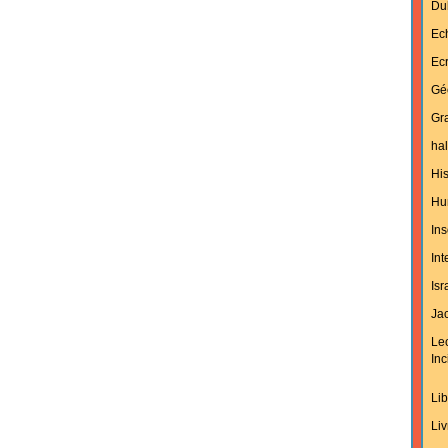
Du
Ec
Ecr
Gé
Gra
hal
His
Hu
Ins
In
Isr
Jac
Le
Inc
Lib
Liv