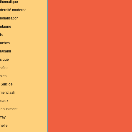
thématique
dernité moderne
dialisation
ntagne
ts
uches
rakami
sique
stère
ples
 Suicide
mériclash
seaux
 nous ment
fray
hélie