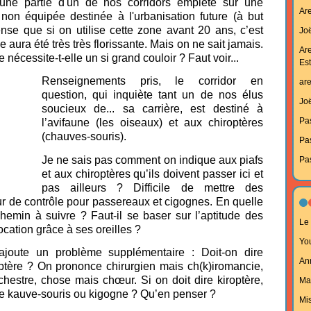
’une partie d'un de nos corridors empiète sur une
Ar
non équipée destinée à l'urbanisation future (à but
se que si on utilise cette zone avant 20 ans, c’est
Joë
 aura été très très florissante.
Mais on ne sait jamais.
Ar
 nécessite-t-elle un si grand couloir ? Faut voir...
Est
Renseignements pris, le corridor en
ar
question, qui inquiète tant un de nos élus
Joë
soucieux de... sa carrière, est destiné à
Pa
l’avifaune (les oiseaux) et aux chiroptères
(chauves-souris).
Pa
Je ne sais pas comment on indique aux piafs
Pa
et aux chiroptères qu’ils doivent passer ici et
pas ailleurs ? Difficile de mettre des
r de contrôle pour passereaux et cigognes. En quelle
hemin à suivre ? Faut-il se baser sur l’aptitude des
Le 
ocation grâce à ses oreilles ?
Yo
ajoute un problème supplémentaire : Doit-on dire
An
optère ? On prononce chirurgien mais ch(k)iromancie,
hestre, chose mais chœur. Si on doit dire kiroptère,
Ma
re kauve-souris ou kigogne ? Qu’en penser ?
Mi