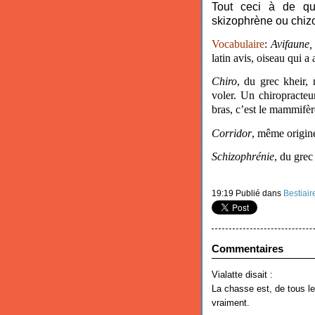
Tout ceci à de quo
skizophrène ou chi
Vocabulaire
:
Avifaune
latin avis, oiseau qui a
Chiro
, du grec kheir,
voler. Un chiropracte
bras, c’est le mammifère
Corridor
, même origine 
Schizophrénie
, du grec 
19:19 Publié dans
Bestiair
Commentaires
Vialatte disait :
La chasse est, de tous le
vraiment.