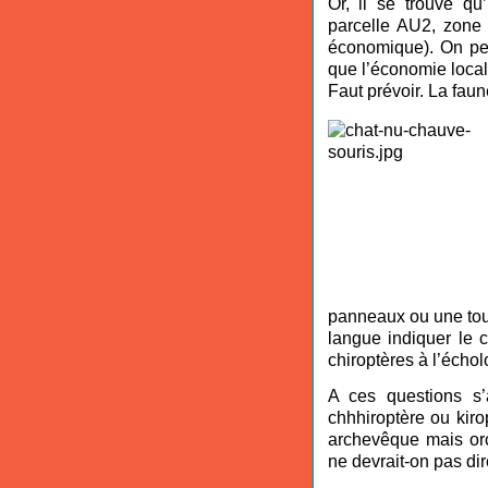
Or, il se trouve qu
parcelle AU2, zone 
économique). On pen
que l’économie locale
Faut prévoir.
La faune
panneaux ou une tou
langue indiquer le c
chiroptères à l’échol
A ces questions s’
chhhiroptère ou kir
archevêque mais orc
ne devrait-on pas di