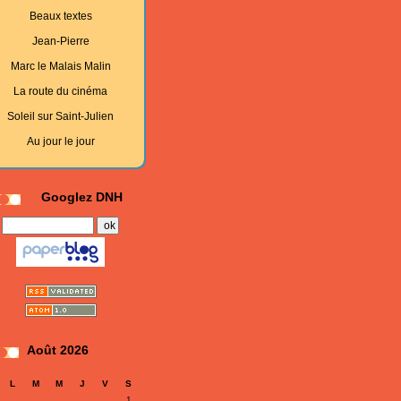
Beaux textes
Jean-Pierre
Marc le Malais Malin
La route du cinéma
Soleil sur Saint-Julien
Au jour le jour
Googlez DNH
Août 2026
L
M
M
J
V
S
1