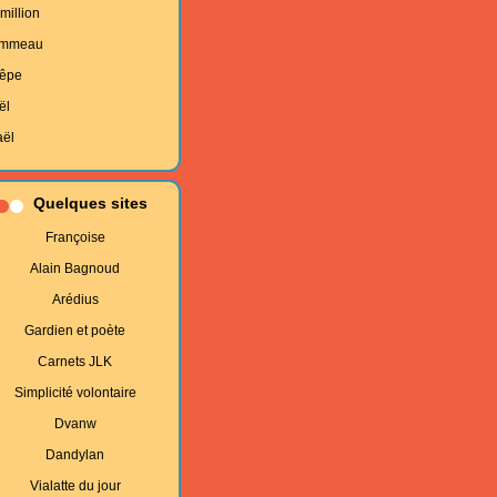
million
mmeau
êpe
ël
aël
Quelques sites
Françoise
Alain Bagnoud
Arédius
Gardien et poète
Carnets JLK
Simplicité volontaire
Dvanw
Dandylan
Vialatte du jour