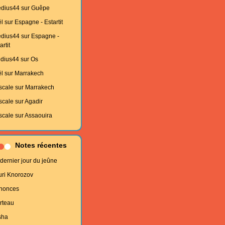
edius44
sur
Guêpe
l
sur
Espagne - Estartit
edius44
sur
Espagne -
artit
edius44
sur
Os
l
sur
Marrakech
scale
sur
Marrakech
scale
sur
Agadir
scale
sur
Assaouira
Notes récentes
dernier jour du jeûne
uri Knorozov
nonces
rteau
sha