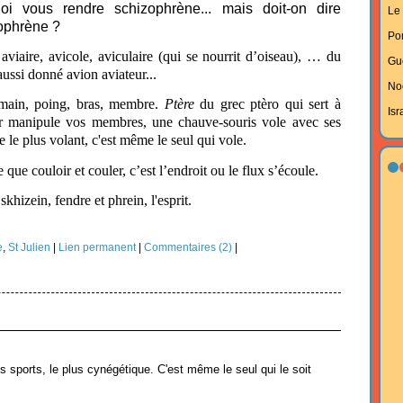
i vous rendre schizophrène... mais doit-on dire
Le 
zophrène ?
Po
,
aviaire, avicole, aviculaire (qui se nourrit d’oiseau), … du
Gu
 aussi donné avion aviateur...
No
 main, poing, bras, membre.
Ptère
du grec ptèro qui sert à
Isr
ur manipule vos membres, une chauve-souris vole avec ses
 le plus volant, c'est même le seul qui vole.
que couloir et couler, c’est l’endroit ou le flux s’écoule.
skhizein, fendre et phrein, l'esprit.
e
,
St Julien
|
Lien permanent
|
Commentaires (2)
|
s sports, le plus cynégétique. C'est même le seul qui le soit