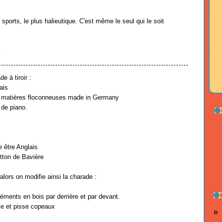
sports, le plus halieutique. C'est même le seul qui le soit
3
e à tiroir :
ais
 matières floconneuses made in Germany
de piano.
 être Anglais
tton de Bavière
alors on modifie ainsi la charade :
ments en bois par derrière et par devant.
ie et pisse copeaux
D