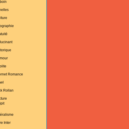
boin
helles
iture
ographie
tuité
lucinant
torique
mour
olite
ternet Romance
ael
k Rollan
cture
ipit
éralisme
re Inter