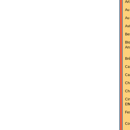
Art
Au 
Au 
Av
Bes
Bl
An
Br
Ca
Ca
Ch
Chr
Ci
Ef
Fes
Cou