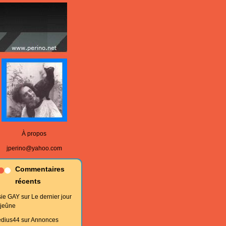
À propos
jperino@yahoo.com
Commentaires
récents
sie GAY
sur
Le dernier jour
 jeûne
edius44
sur
Annonces