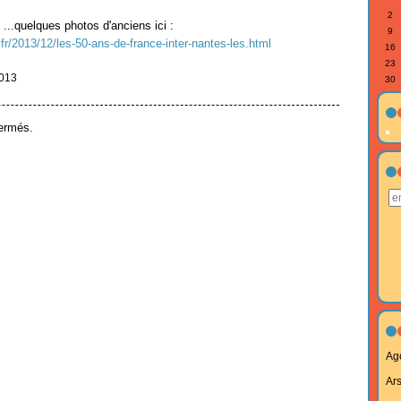
2
 ...quelques photos d'anciens ici :
9
.fr/2013/12/les-50-ans-de-france-inter-nantes-les.html
16
23
2013
30
ermés.
Ag
Ar