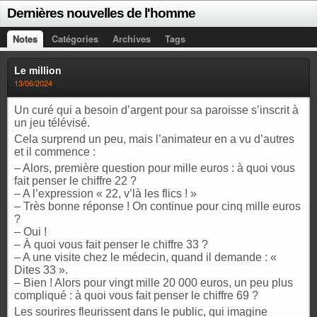
Dernières nouvelles de l'homme
Notes
Catégories
Archives
Tags
Le million
13/06/2024
Un curé qui a besoin d’argent pour sa paroisse s’inscrit à
un jeu télévisé.
Cela surprend un peu, mais l’animateur en a vu d’autres
et il commence :
– Alors, première question pour mille euros : à quoi vous
fait penser le chiffre 22 ?
– A l’expression « 22, v’là les flics ! »
– Très bonne réponse ! On continue pour cinq mille euros
?
– Oui !
– À quoi vous fait penser le chiffre 33 ?
– A une visite chez le médecin, quand il demande : «
Dites 33 ».
– Bien ! Alors pour vingt mille 20 000 euros, un peu plus
compliqué : à quoi vous fait penser le chiffre 69 ?
Les sourires fleurissent dans le public, qui imagine