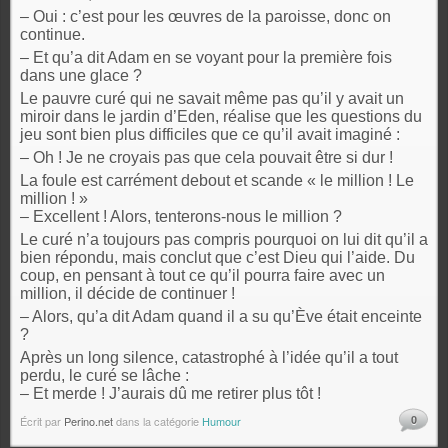
– Oui : c’est pour les œuvres de la paroisse, donc on
continue.
– Et qu’a dit Adam en se voyant pour la première fois
dans une glace ?
Le pauvre curé qui ne savait même pas qu’il y avait un
miroir dans le jardin d’Eden, réalise que les questions du
jeu sont bien plus difficiles que ce qu’il avait imaginé :
– Oh ! Je ne croyais pas que cela pouvait être si dur !
La foule est carrément debout et scande « le million ! Le
million ! »
– Excellent ! Alors, tenterons-nous le million ?
Le curé n’a toujours pas compris pourquoi on lui dit qu’il a
bien répondu, mais conclut que c’est Dieu qui l’aide. Du
coup, en pensant à tout ce qu’il pourra faire avec un
million, il décide de continuer !
– Alors, qu’a dit Adam quand il a su qu’Ève était enceinte
?
Après un long silence, catastrophé à l’idée qu’il a tout
perdu, le curé se lâche :
– Et merde ! J’aurais dû me retirer plus tôt !
0
Écrit par
Perino.net
dans la catégorie
Humour